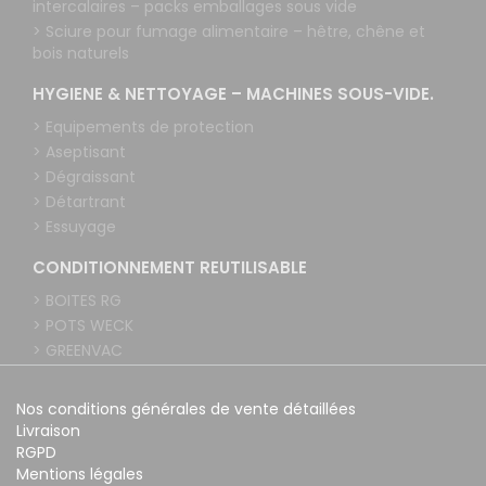
intercalaires – packs emballages sous vide
> Sciure pour fumage alimentaire – hêtre, chêne et
bois naturels
HYGIENE & NETTOYAGE – MACHINES SOUS-VIDE.
> Equipements de protection
> Aseptisant
> Dégraissant
> Détartrant
> Essuyage
CONDITIONNEMENT REUTILISABLE
> BOITES RG
> POTS WECK
> GREENVAC
Nos conditions générales de vente détaillées
Livraison
RGPD
Mentions légales