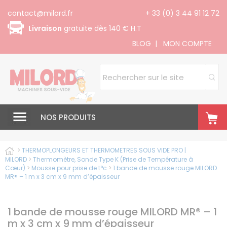
Panneau de gestion des cookies
contact@milord.fr
+ 33 (0) 3 44 91 12 72
Livraison
gratuite dès 140 € H.T
BLOG
|
MON COMPTE
NOS PRODUITS
>
THERMOPLONGEURS ET THERMOMETRES SOUS VIDE PRO |
MILORD
>
Thermomètre, Sonde Type K (Prise de Température à
Cœur)
>
Mousse pour prise de t°c
>
1 bande de mousse rouge MILORD
MR® – 1 m x 3 cm x 9 mm d’épaisseur
1 bande de mousse rouge MILORD MR® – 1
m x 3 cm x 9 mm d’épaisseur