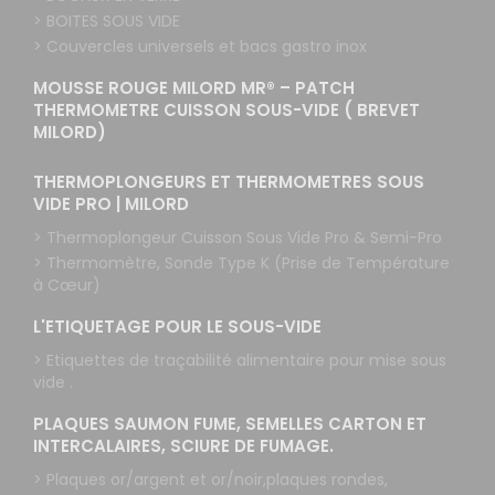
> BOITES SOUS VIDE
> Couvercles universels et bacs gastro inox
MOUSSE ROUGE MILORD MR® – PATCH
THERMOMETRE CUISSON SOUS-VIDE ( BREVET
MILORD)
THERMOPLONGEURS ET THERMOMETRES SOUS
VIDE PRO | MILORD
> Thermoplongeur Cuisson Sous Vide Pro & Semi-Pro
> Thermomètre, Sonde Type K (Prise de Température
à Cœur)
L'ETIQUETAGE POUR LE SOUS-VIDE
> Etiquettes de traçabilité alimentaire pour mise sous
vide .
PLAQUES SAUMON FUME, SEMELLES CARTON ET
INTERCALAIRES, SCIURE DE FUMAGE.
> Plaques or/argent et or/noir,plaques rondes,