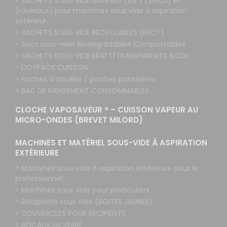
> SACHETS SOUS VIDE GAUFRES (SG ) (SGCU) et
(rouleaux) pour machines sous vide à aspiration
extérieur.
> SACHETS SOUS VIDE RECYCLABLES (RECY)
> Sacs sous-vide Biodégradables Compostables .
> SACHETS SOUS VIDE KRAFT/TRANSPARENTS SCOK
> DOYPACK CUISSON
> Poches à douilles / poches patissières
> BAC DE RANGEMENT CONSOMMABLES
CLOCHE VAPOSAVEUR ® – CUISSON VAPEUR AU
MICRO-ONDES (BREVET MILORD)
MACHINES ET MATÉRIEL SOUS-VIDE À ASPIRATION
EXTÉRIEURE
> Machines sous vide à aspiration extérieure pour le
professionnel.
> Machines sous vide pour particuliers
> Récipients sous vide (BOITES JAUNES)
> COUVERCLES POUR RECIPIENTS
> BOCAUX EN VERRE