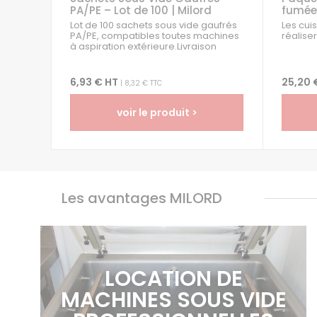
PA/PE – Lot de 100 | Milord
fumée
Lot de 100 sachets sous vide gaufrés
Les cui
PA/PE, compatibles toutes machines
réaliser
à aspiration extérieure.Livraison
gratuite en France...
6,93 € HT
25,20 
| 8,32 € TTC
voir le produit >
Les avantages MILORD
LOCATION DE
MACHINES SOUS VIDE