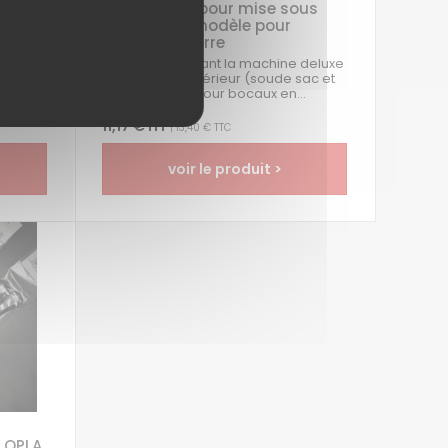
Adaptateur pour mise sous
vide grand modèle pour
bles
bocaux en verre
tiques,
rfaites
Adaptateur reliant la machine deluxe
à aspiration extérieur (soude sac et
sous videuse)pour bocaux en...
11,17 € HT
| 13,40 € TTC
voir le produit >
 OPLA,