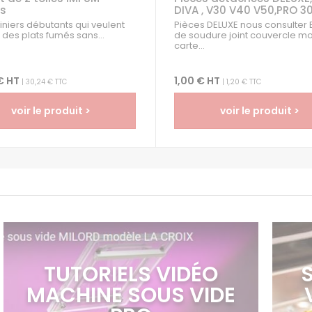
s
DIVA , V30 V40 V50,PRO 3
siniers débutants qui veulent
Pièces DELUXE nous consulter 
 des plats fumés sans...
de soudure joint couvercle m
carte...
€ HT
1,00 € HT
| 30,24 € TTC
| 1,20 € TTC
voir le produit >
voir le produit >
TUTORIELS VIDÉO
MACHINE SOUS VIDE