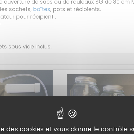
e ouverture de sacs ou de rouleaux SG de 30 cm M
des sachets,
boîtes
, pots et récipients.
teur pour récipient .
0
ts sous vide inclus.
lise des cookies et vous donne le contrôle 