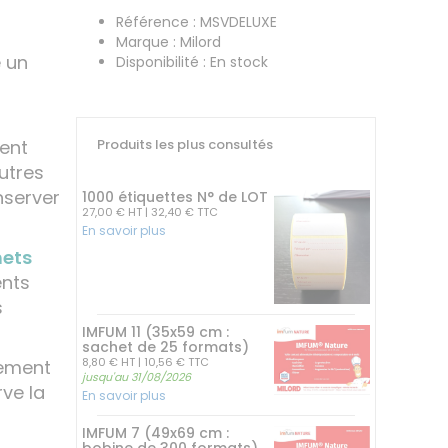
Référence : MSVDELUXE
Marque : Milord
 un
Disponibilité : En stock
ment
Produits les plus consultés
autres
nserver
1000 étiquettes N° de LOT
27,00 € HT
| 32,40 € TTC
En savoir plus
hets
ents
s
IMFUM 11 (35x59 cm :
sachet de 25 formats)
8,80 € HT
| 10,56 € TTC
lement
jusqu'au 31/08/2026
rve la
En savoir plus
IMFUM 7 (49x69 cm :