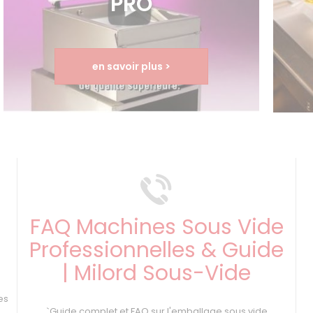
PRO
en savoir plus >
FAQ Machines Sous Vide
Professionnelles & Guide
| Milord Sous-Vide
s
es
`Guide complet et FAQ sur l'emballage sous vide