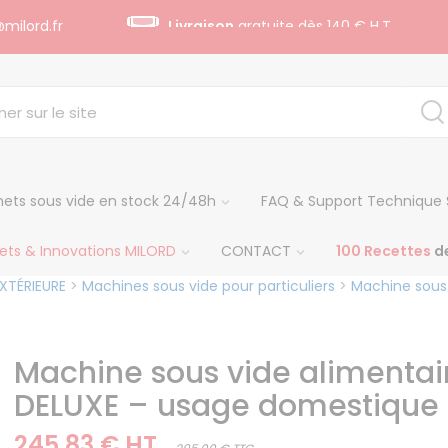
milord.fr
Livraison
gratuite dès 140 € H.T
ets sous vide en stock 24/48h
FAQ & Support Technique 
ets & Innovations MILORD
CONTACT
100 Recettes
de
XTÉRIEURE
>
Machines sous vide pour particuliers
>
Machine sous
Machine sous vide alimentai
DELUXE – usage domestique
245,83 € HT