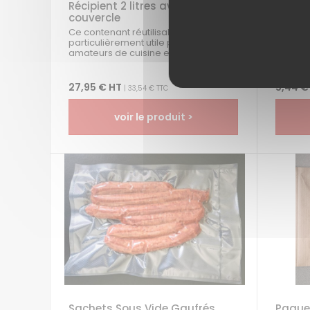
Récipient 2 litres avec
Adapta
couvercle
Modèle
Univer
Ce contenant réutilisable est
particulièrement utile pour les
"Ne blo
amateurs de cuisine et pour ceux qui
Cet ada
souhaitent réduire leur...
l'acces
connect
27,95 € HT
5,44 €
| 33,54 € TTC
voir le produit >
Sachets Sous Vide Gaufrés
Paquet