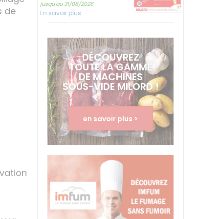
jusqu'au 31/08/2026
s de
En savoir plus
DÉCOUVREZ
TOUTE LA GAMME
DE MACHINES
SOUS-VIDE MILORD !
en savoir plus >
rvation