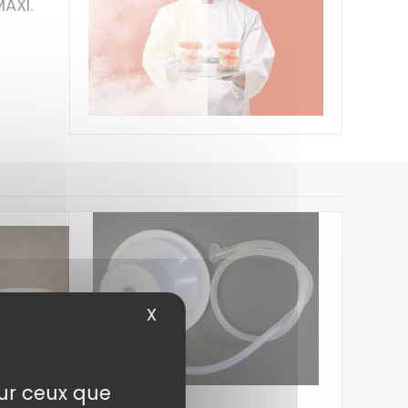
AXI.
X
Masquer le bandeau des cook
sur ceux que