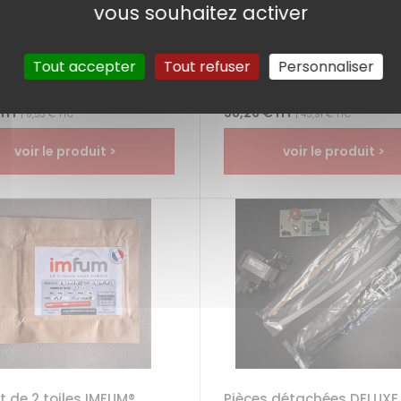
teur Sous Vide Petit
6 pots en verre - 1 litre
vous souhaitez activer
 | Compatibilité
Ces bocaux en verre réutilisa
selle
sont des solutions à la fois pra
hygiéniques et esthétiques, pa
quez plus sur la compatibilité !
Tout accepter
Tout refuser
Personnaliser
pour une...
ptateur petit modèle est
soire indispensable pour
er votre machine...
 HT
38,26 € HT
| 6,53 € TTC
| 45,91 € TTC
voir le produit >
voir le produit >
 de 2 toiles IMFUM®
Pièces détachées DELUXE,