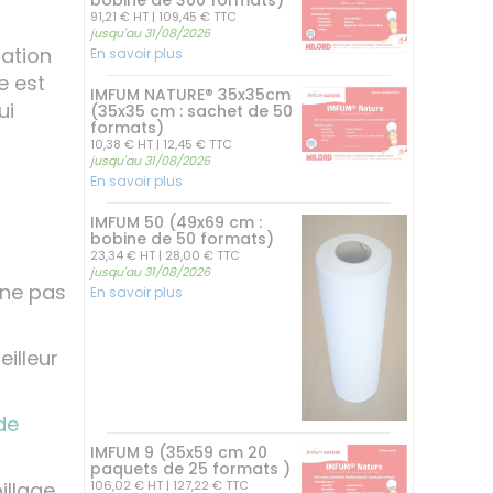
bobine de 300 formats)
91,21 € HT
| 109,45 € TTC
jusqu'au 31/08/2026
ation
En savoir plus
e est
IMFUM NATURE® 35x35cm
ui
(35x35 cm : sachet de 50
formats)
10,38 € HT
| 12,45 € TTC
jusqu'au 31/08/2026
En savoir plus
IMFUM 50 (49x69 cm :
bobine de 50 formats)
23,34 € HT
| 28,00 € TTC
jusqu'au 31/08/2026
(ne pas
En savoir plus
illeur
de
IMFUM 9 (35x59 cm 20
paquets de 25 formats )
106,02 € HT
| 127,22 € TTC
illage