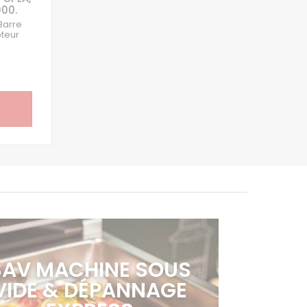
000.
Barre
oteur
SAV MACHINE SOUS
VIDE & DÉPANNAGE