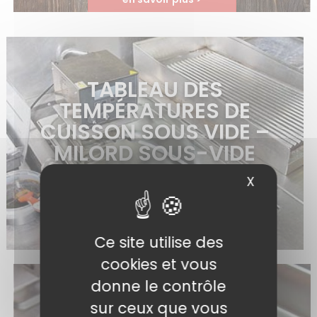
TABLEAU DES
TEMPÉRATURES DE
CUISSON SOUS VIDE –
MILORD SOUS-VIDE
X
Masquer 
en savoir plus >
Ce site utilise des
cookies et vous
donne le contrôle
sur ceux que vous
GUIDE SOUS VIDE