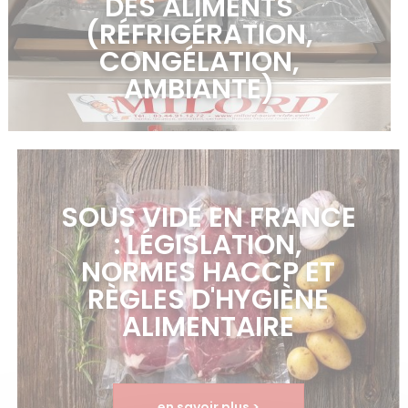
DES ALIMENTS
(RÉFRIGÉRATION,
CONGÉLATION,
AMBIANTE)
en savoir plus >
SOUS VIDE EN FRANCE
: LÉGISLATION,
NORMES HACCP ET
RÈGLES D'HYGIÈNE
ALIMENTAIRE
en savoir plus >