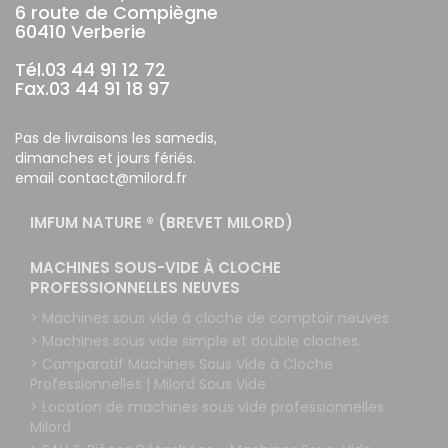
6 route de Compiègne
60410 Verberie
Tél.03 44 91 12 72
Fax.03 44 91 18 97
Pas de livraisons les samedis,
dimanches et jours fériés.
email contact@milord.fr
IMFUM NATURE ® (BREVET MILORD)
MACHINES SOUS-VIDE À CLOCHE
PROFESSIONNELLES NEUVES
> Machines sous vide à cloche de comptoir neuves
> Machines sous vide simple et double cloches.
> Comparatif Machines Sous Vide à Cloche
Professionnelles | Milord Sous Vide
> Location de machines sous vide professionnelles
Milord