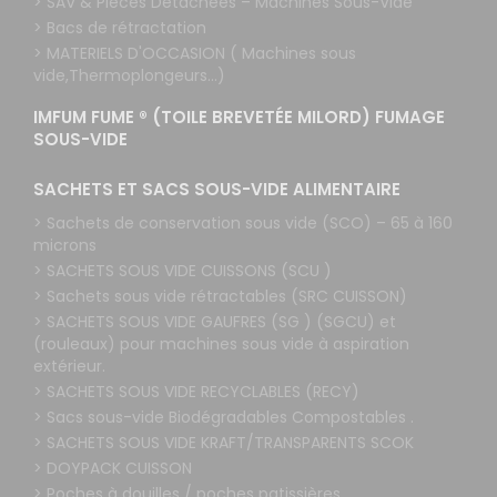
> SAV & Pièces Détachées – Machines Sous-Vide
> Bacs de rétractation
> MATERIELS D'OCCASION ( Machines sous
vide,Thermoplongeurs...)
IMFUM FUME ® (TOILE BREVETÉE MILORD) FUMAGE
SOUS-VIDE
SACHETS ET SACS SOUS-VIDE ALIMENTAIRE
> Sachets de conservation sous vide (SCO) – 65 à 160
microns
> SACHETS SOUS VIDE CUISSONS (SCU )
> Sachets sous vide rétractables (SRC CUISSON)
> SACHETS SOUS VIDE GAUFRES (SG ) (SGCU) et
(rouleaux) pour machines sous vide à aspiration
extérieur.
> SACHETS SOUS VIDE RECYCLABLES (RECY)
> Sacs sous-vide Biodégradables Compostables .
> SACHETS SOUS VIDE KRAFT/TRANSPARENTS SCOK
> DOYPACK CUISSON
> Poches à douilles / poches patissières