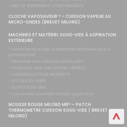
> BAC DE RANGEMENT CONSOMMABLES
CLOCHE VAPOSAVEUR ® – CUISSON VAPEUR AU
MICRO-ONDES (BREVET MILORD)
MACHINES ET MATÉRIEL SOUS-VIDE À ASPIRATION
EXTÉRIEURE
> Machines sous vide à aspiration extérieure pour le
professionnel.
> Machines sous vide pour particuliers
> Récipients sous vide (BOITES JAUNES)
> COUVERCLES POUR RECIPIENTS
> BOCAUX EN VERRE
> BOITES SOUS VIDE
> Couvercles universels et bacs gastro inox
MOUSSE ROUGE MILORD MR® – PATCH
THERMOMETRE CUISSON SOUS-VIDE ( BREVET
MILORD)