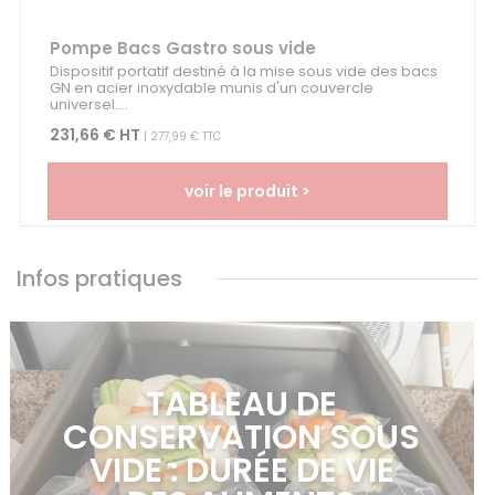
Pompe Bacs Gastro sous vide
Dispositif portatif destiné à la mise sous vide des bacs
GN en acier inoxydable munis d'un couvercle
universel....
231,66 € HT
| 277,99 € TTC
voir le produit >
Infos pratiques
TABLEAU DE
CONSERVATION SOUS
VIDE : DURÉE DE VIE