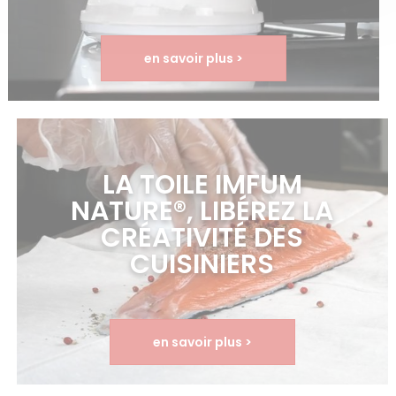
en savoir plus >
LA TOILE IMFUM
NATURE®, LIBÉREZ LA
CRÉATIVITÉ DES
CUISINIERS
en savoir plus >