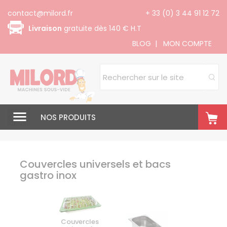
Panneau de gestion des cookies
contact@milord.fr
+ 33 (0) 3 44 91 12 72
Livraison
gratuite dès 140 € H.T
BLOG
|
MON COMPTE
NOS PRODUITS
Couvercles universels et bacs
gastro inox
Couvercles