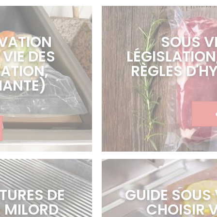
VATION
SOUS VI
 VIE DES
LÉGISLATIO
ATION,
RÈGLES D'H
IANTE)
TURES DE
GUIDE SOUS
– MILORD
CHOISIR 