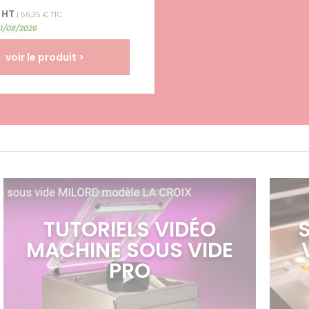
 HT
| 56,35 € TTC
31/08/2026
voir le produit >
TUTORIELS VIDÉO
MACHINE SOUS VIDE
PRO