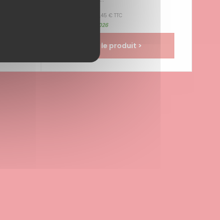
10,38 € HT
| 12,45 € TTC
jusqu'au 31/08/2026
voir le produit >