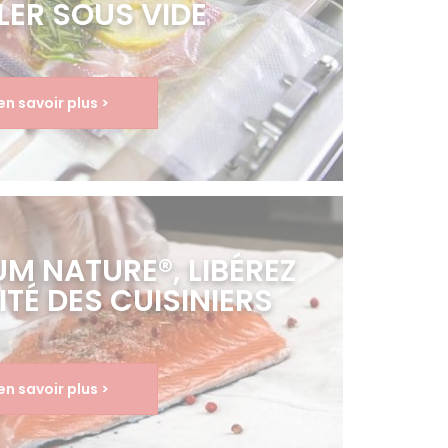
LER SOUS VIDE
en savoir plus >
UM NATURE®, LIBÉREZ
ITÉ DES CUISINIERS
en savoir plus >