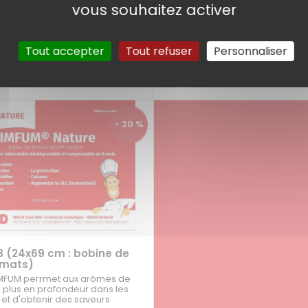
vous souhaitez activer
t prolonger la DLC des viandes
HT
23,34 € HT
| 109,45 € TTC
| 28,00 € TTC
31/08/2026
jusqu'au 31/08/2026
Tout accepter
Tout refuser
Personnaliser
voir le produit >
voir le produit >
- 20 %
8 (24x69 cm : bobine de
rmats)
 IMFUM perrmet aux arômes de
 plus en profondeur dans les
 et d'obtenir des saveurs