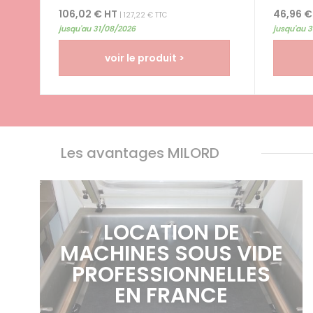
touche de finesse à leurs...
plus...
106,02 € HT
46,96 €
| 127,22 € TTC
jusqu'au 31/08/2026
jusqu'au 
voir le produit >
Les avantages MILORD
LOCATION DE
MACHINES SOUS VIDE
PROFESSIONNELLES
EN FRANCE