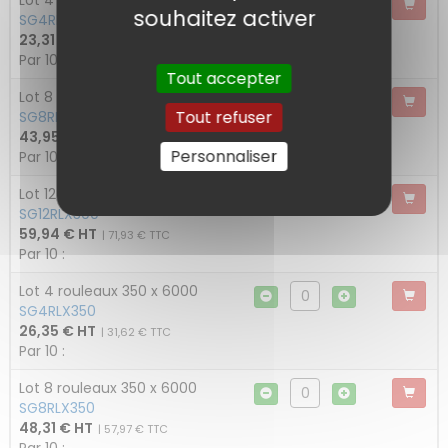
Lot 4 rouleaux 300 x 6000
souhaitez activer
SG4RLX300
23,31 € HT
| 27,97 € TTC
Par 10 :
Tout accepter
Lot 8 rouleaux 300 x 6000
Tout refuser
SG8RLX300
43,95 € HT
| 52,74 € TTC
Personnaliser
Par 10 :
Lot 12 rouleaux 300 x 6000
SG12RLX300
59,94 € HT
| 71,93 € TTC
Par 10 :
Lot 4 rouleaux 350 x 6000
SG4RLX350
26,35 € HT
| 31,62 € TTC
Par 10 :
Lot 8 rouleaux 350 x 6000
SG8RLX350
48,31 € HT
| 57,97 € TTC