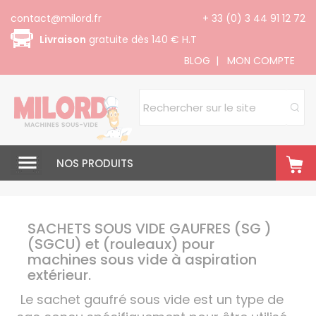
Panneau de gestion des cookies
contact@milord.fr
+ 33 (0) 3 44 91 12 72
Livraison
gratuite dès 140 € H.T
BLOG
|
MON COMPTE
NOS PRODUITS
SACHETS SOUS VIDE GAUFRES (SG )
(SGCU) et (rouleaux) pour
machines sous vide à aspiration
extérieur.
Le sachet gaufré sous vide est un type de