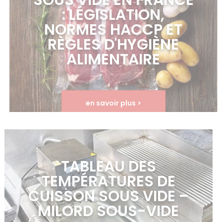
SOUS VIDE EN FRANCE
: LÉGISLATION,
NORMES HACCP ET
RÈGLES D'HYGIÈNE
ALIMENTAIRE
en savoir plus >
TABLEAU DES
TEMPÉRATURES DE
CUISSON SOUS VIDE –
MILORD SOUS-VIDE