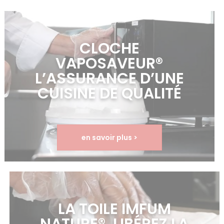
CLOCHE
VAPOSAVEUR®
L’ASSURANCE D’UNE
CUISINE DE QUALITÉ
en savoir plus >
LA TOILE IMFUM