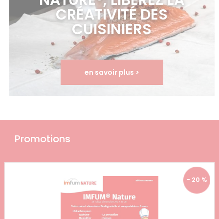
NATURE®, LIBÉREZ LA
CRÉATIVITÉ DES
CUISINIERS
en savoir plus >
Promotions
- 20 %