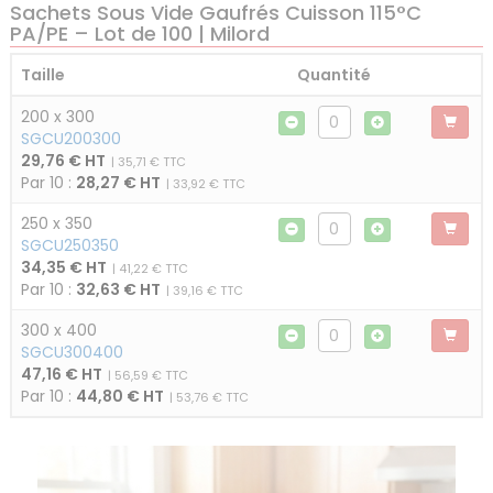
Sachets Sous Vide Gaufrés Cuisson 115°C
PA/PE – Lot de 100 | Milord
Taille
Quantité
200 x 300
SGCU200300
29,76 € HT
| 35,71 € TTC
Par 10 :
28,27 € HT
| 33,92 € TTC
250 x 350
SGCU250350
34,35 € HT
| 41,22 € TTC
Par 10 :
32,63 € HT
| 39,16 € TTC
300 x 400
SGCU300400
47,16 € HT
| 56,59 € TTC
Par 10 :
44,80 € HT
| 53,76 € TTC