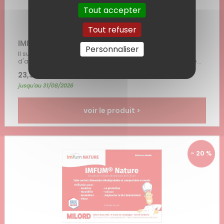
Tout accepter
Tout refuser
IMFUM 50 (49x69 cm : bobine de 50 formats)
Personnaliser
Il suffit d'y placer l'aliment à mariner ou à sécher,
d'ajouter les ingrédients nécessaires, puis de sceller le...
23,34 € HT
| 28,00 € TTC
jusqu'au 31/08/2026
voir le produit >
- 20 %