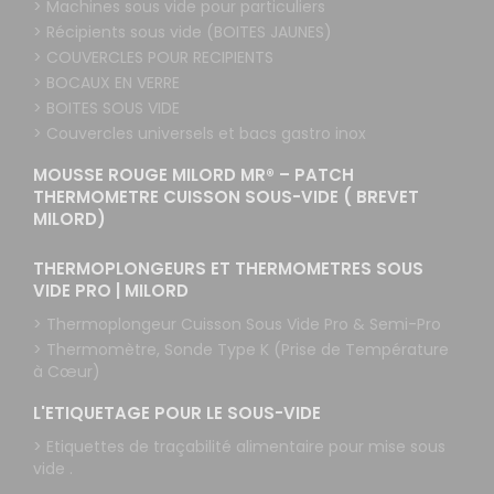
> Machines sous vide pour particuliers
> Récipients sous vide (BOITES JAUNES)
> COUVERCLES POUR RECIPIENTS
> BOCAUX EN VERRE
> BOITES SOUS VIDE
> Couvercles universels et bacs gastro inox
MOUSSE ROUGE MILORD MR® – PATCH
THERMOMETRE CUISSON SOUS-VIDE ( BREVET
MILORD)
THERMOPLONGEURS ET THERMOMETRES SOUS
VIDE PRO | MILORD
> Thermoplongeur Cuisson Sous Vide Pro & Semi-Pro
> Thermomètre, Sonde Type K (Prise de Température
à Cœur)
L'ETIQUETAGE POUR LE SOUS-VIDE
> Etiquettes de traçabilité alimentaire pour mise sous
vide .