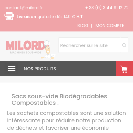
Panneau de gestion des cookies
contact@milord.fr
+ 33 (0) 3 44 91 12 72
Livraison
gratuite dès 140 € H.T
BLOG
|
MON COMPTE
NOS PRODUITS
Sacs sous-vide Biodégradables
Compostables .
Les sachets compostables sont une solution
intéressante pour réduire notre production
de déchets et favoriser une économie