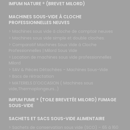
IMFUM NATURE ® (BREVET MILORD)
MACHINES SOUS-VIDE À CLOCHE
PROFESSIONNELLES NEUVES
> Machines sous vide à cloche de comptoir neuves
> Machines sous vide simple et double cloches.
> Comparatif Machines Sous Vide à Cloche
Professionnelles | Milord Sous Vide
> Location de machines sous vide professionnelles
Milord
> SAV & Pièces Détachées – Machines Sous-Vide
> Bacs de rétractation
> MATERIELS D'OCCASION ( Machines sous
vide,Thermoplongeurs...)
IMFUM FUME ® (TOILE BREVETÉE MILORD) FUMAGE
SOUS-VIDE
SACHETS ET SACS SOUS-VIDE ALIMENTAIRE
> Sachets de conservation sous vide (SCO) – 65 à 160