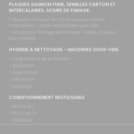
PLAQUES SAUMON FUME, SEMELLES CARTON ET
INTERCALAIRES, SCIURE DE FUMAGE.
> Plaques or/argent et or/noir,plaques rondes,
intercalaires – packs emballages sous vide
> Sciure pour fumage alimentaire – hêtre, chêne et
bois naturels
HYGIENE & NETTOYAGE – MACHINES SOUS-VIDE.
> Equipements de protection
> Aseptisant
> Dégraissant
> Détartrant
> Essuyage
CONDITIONNEMENT REUTILISABLE
> BOITES RG
> POTS WECK
> GREENVAC