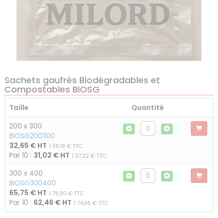
Sachets gaufrés Biodégradables et
Compostables BIOSG
Taille
Quantité
200 x 300
BIOSG200300
32,65 € HT
| 39,18 € TTC
Par 10 :
31,02 € HT
| 37,22 € TTC
300 x 400
BIOSG300400
65,75 € HT
| 78,90 € TTC
Par 10 :
62,46 € HT
| 74,95 € TTC