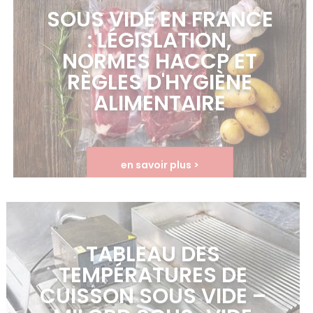
SOUS VIDE EN FRANCE
: LÉGISLATION,
NORMES HACCP ET
RÈGLES D'HYGIÈNE
ALIMENTAIRE
en savoir plus >
TABLEAU DES
TEMPÉRATURES DE
CUISSON SOUS VIDE –