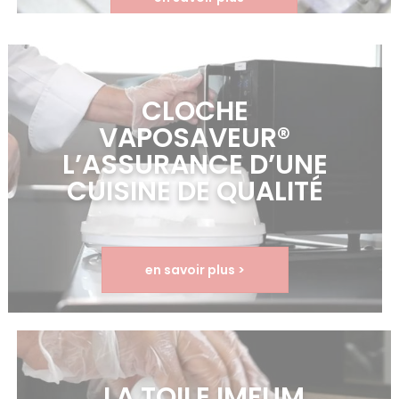
CLOCHE
VAPOSAVEUR®
L’ASSURANCE D’UNE
CUISINE DE QUALITÉ
en savoir plus >
LA TOILE IMFUM