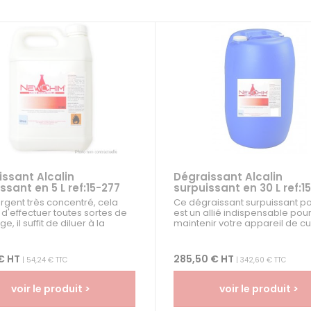
ssant Alcalin
Dégraissant Alcalin
ssant en 5 L ref:15-277
surpuissant en 30 L ref:1
rgent très concentré, cela
Ce dégraissant surpuissant po
d'effectuer toutes sortes de
est un allié indispensable pou
e, il suffit de diluer à la
maintenir votre appareil de c
ion qui correspond au
propre et hygiénique. Il vous 
ge voulu. Peu...
d'éliminer...
€ HT
285,50 € HT
| 54,24 € TTC
| 342,60 € TTC
voir le produit >
voir le produit >