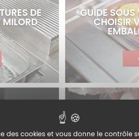
TURES DE
GUIDE SOUS
– MILORD
CHOISIR 
EMBAL
EUR®
LA TOILE IMF
ISINE DE
LA CRÉATIV
lise des cookies et vous donne le contrôle 