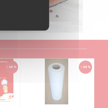
en savoir plus >
- 20 %
- 20 %