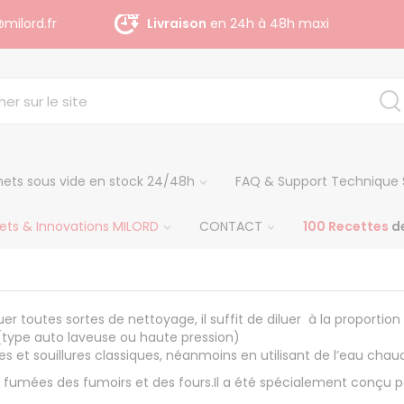
milord.fr
Livraison
gratuite dès 140 € H.T
ets sous vide en stock 24/48h
FAQ & Support Technique 
ets & Innovations MILORD
CONTACT
100 Recettes
de
r toutes sortes de nettoyage, il suffit de diluer à la proportio
(type auto laveuse ou haute pression)
res et souillures classiques, néanmoins en utilisant de l’eau ch
 fumées des fumoirs et des fours.Il a été spécialement conçu pou