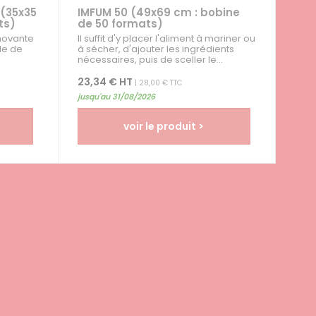
(35x35
IMFUM 50 (49x69 cm : bobine
ts)
de 50 formats)
nnovante
Il suffit d'y placer l'aliment à mariner ou
de de
à sécher, d'ajouter les ingrédients
nécessaires, puis de sceller le...
23,34 € HT
| 28,00 € TTC
jusqu'au 31/08/2026
voir le produit >