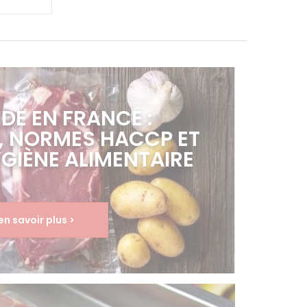
DE EN FRANCE :
N, NORMES HACCP ET
YGIÈNE ALIMENTAIRE
en savoir plus >