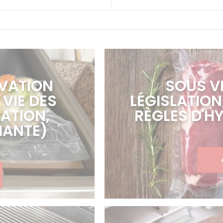
VATION
SOUS VI
 VIE DES
LÉGISLATIO
ATION,
RÈGLES D'H
IANTE)