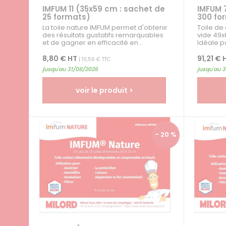
IMFUM 11 (35x59 cm : sachet de
IMFUM 
25 formats)
300 fo
La toile nature IMFUM permet d'obtenir
Toile de
des résultats gustatifs remarquables
vide 49x
et de gagner en efficacité en...
Idéale p
filtrer e
et...
8,80 € HT
91,21 € 
| 10,56 € TTC
jusqu'au 31/08/2026
jusqu'au 
voir le produit >
- 20 %