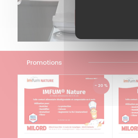
en savoir plus >
Promotions
- 20 %