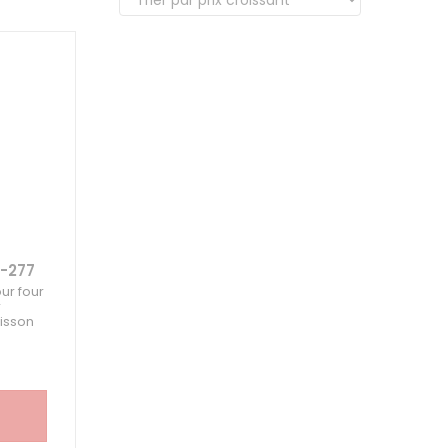
5-277
ur four
r
uisson
permet