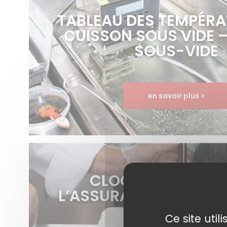
TABLEAU DES TEMPÉRA
CUISSON SOUS VIDE 
SOUS-VIDE
en savoir plus >
CLOCHE VAPOSAV
L’ASSURANCE D’UNE CU
QUALITÉ
Ce site uti