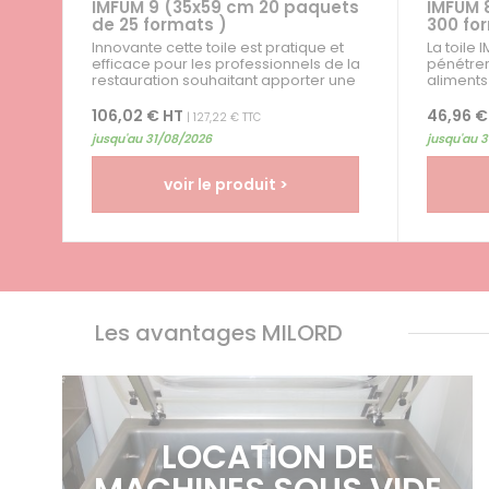
IMFUM 9 (35x59 cm 20 paquets
IMFUM 
de 25 formats )
300 fo
Innovante cette toile est pratique et
La toile
efficace pour les professionnels de la
pénétrer
restauration souhaitant apporter une
aliments
touche de finesse à leurs...
plus...
106,02 € HT
46,96 €
| 127,22 € TTC
jusqu'au 31/08/2026
jusqu'au 
voir le produit >
Les avantages MILORD
LOCATION DE