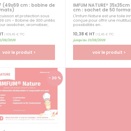
7 (49x69 cm : bobine de
IMFUM NATURE® 35x35cm 
rmats)
cm : sachet de 50 forma
 cuisson et protection sous
L'Imfum Nature est une toile i
69 cm – Bobine de 300 unités.
conçue pour offrir une multitu
our assécher, aromatiser,
possibilités en...
t prolonger la DLC des viandes
HT
10,38 € HT
| 109,45 € TTC
| 12,45 € TTC
31/08/2026
jusqu'au 31/08/2026
voir le produit >
voir le produit >
- 20 %