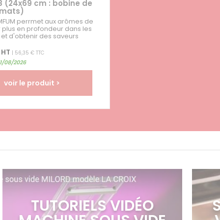
8 (24x69 cm : bobine de
rmats)
 IMFUM perrmet aux arômes de
 plus en profondeur dans les
 et d'obtenir des saveurs
 HT
| 56,35 € TTC
31/08/2026
voir le produit >
TUTORIELS VIDÉO