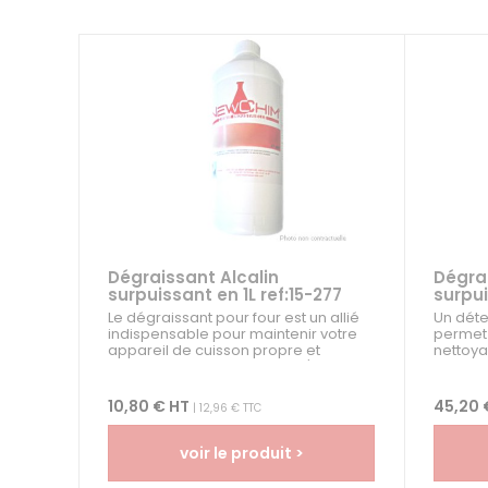
Dégraissant Alcalin
Dégrai
surpuissant en 1L ref:15-277
surpui
Le dégraissant pour four est un allié
Un déte
indispensable pour maintenir votre
permet 
appareil de cuisson propre et
nettoyag
hygiénique. Il vous permet d'éliminer
proport
efficacement les...
nettoya
10,80 € HT
45,20 
| 12,96 € TTC
voir le produit >