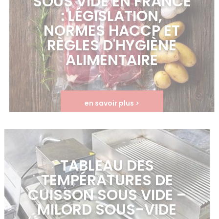
SOUS VIDE EN FRANCE
: LÉGISLATION,
NORMES HACCP ET
RÈGLES D'HYGIÈNE
ALIMENTAIRE
en savoir plus >
TABLEAU DES
TEMPÉRATURES DE
CUISSON SOUS VIDE –
MILORD SOUS-VIDE