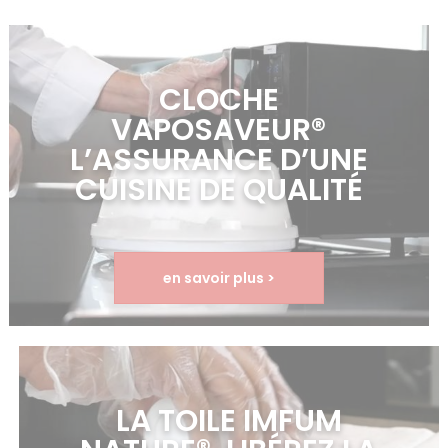
CLOCHE
VAPOSAVEUR®
L’ASSURANCE D’UNE
CUISINE DE QUALITÉ
en savoir plus >
LA TOILE IMFUM