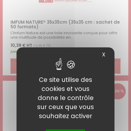
IMFUM NATURE® 35x35cm (35x35 cm : sachet de
50 formats)
L'Imfum Nature est une toile innovante conçue pour offrir
une multitude de possibilités en...
10,38 € HT
| 12,45 € TTC
jusqu'au 31/08/2026
X
Masquer 
voir le produit >
Ce site utilise des
cookies et vous
- 20 %
donne le contrôle
sur ceux que vous
souhaitez activer