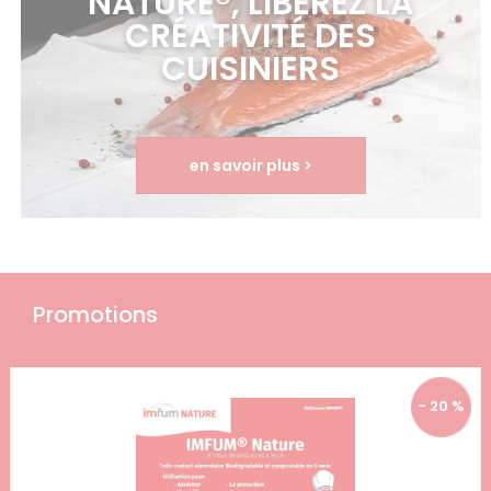
NATURE®, LIBÉREZ LA
CRÉATIVITÉ DES
CUISINIERS
en savoir plus >
Promotions
- 20 %