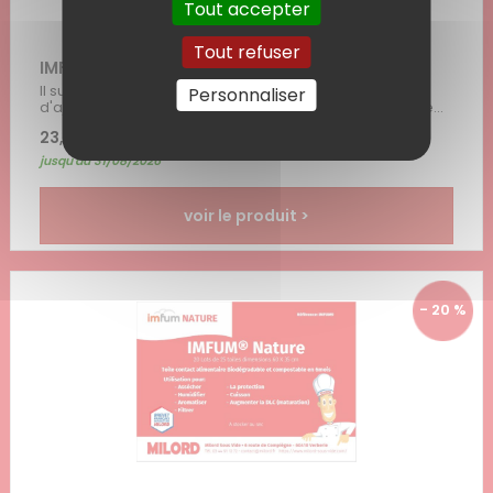
Tout accepter
Tout refuser
IMFUM 50 (49x69 cm : bobine de 50 formats)
Il suffit d'y placer l'aliment à mariner ou à sécher,
Personnaliser
d'ajouter les ingrédients nécessaires, puis de sceller le...
23,34 € HT
| 28,00 € TTC
jusqu'au 31/08/2026
voir le produit >
- 20 %