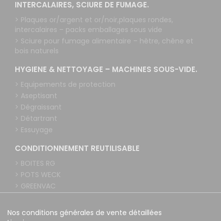
INTERCALAIRES, SCIURE DE FUMAGE.
> Plaques or/argent et or/noir,plaques rondes,
intercalaires – packs emballages sous vide
> Sciure pour fumage alimentaire – hêtre, chêne et
bois naturels
HYGIENE & NETTOYAGE – MACHINES SOUS-VIDE.
> Equipements de protection
> Aseptisant
> Dégraissant
> Détartrant
> Essuyage
CONDITIONNEMENT REUTILISABLE
> BOITES RG
> POTS WECK
> GREENVAC
Nos conditions générales de vente détaillées