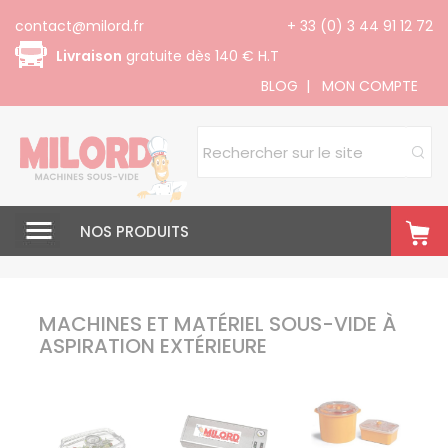
Panneau de gestion des cookies
contact@milord.fr
+ 33 (0) 3 44 91 12 72
Livraison
gratuite dès 140 € H.T
BLOG
|
MON COMPTE
NOS PRODUITS
MACHINES ET MATÉRIEL SOUS-VIDE À
ASPIRATION EXTÉRIEURE