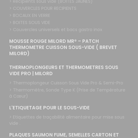
> Récipients sous vide (BOITES JAUNES)
> COUVERCLES POUR RECIPIENTS
> BOCAUX EN VERRE
> BOITES SOUS VIDE
> Couvercles universels et bacs gastro inox
MOUSSE ROUGE MILORD MR® – PATCH
THERMOMETRE CUISSON SOUS-VIDE ( BREVET
MILORD)
THERMOPLONGEURS ET THERMOMETRES SOUS
VIDE PRO | MILORD
> Thermoplongeur Cuisson Sous Vide Pro & Semi-Pro
> Thermomètre, Sonde Type K (Prise de Température
à Cœur)
L'ETIQUETAGE POUR LE SOUS-VIDE
> Etiquettes de traçabilité alimentaire pour mise sous
vide .
PLAQUES SAUMON FUME, SEMELLES CARTON ET