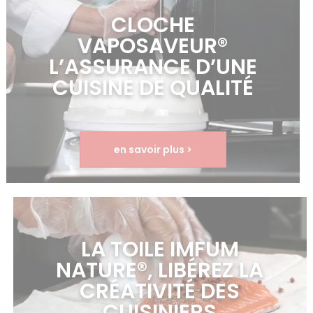
CLOCHE
VAPOSAVEUR®
L’ASSURANCE D’UNE
CUISINE DE QUALITÉ
en savoir plus >
LA TOILE IMFUM
NATURE®, LIBÉREZ LA
CRÉATIVITÉ DES
CUISINIERS