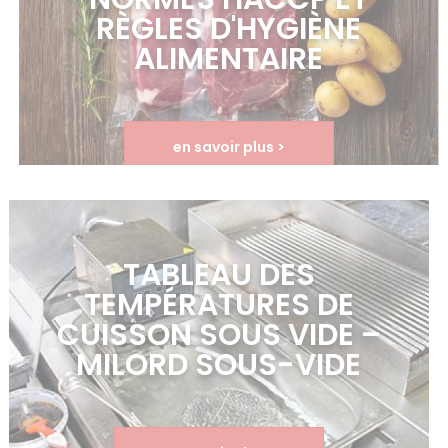
RÈGLES D'HYGIÈNE
ALIMENTAIRE
en savoir plus >
TABLEAU DES
TEMPÉRATURES DE
CUISSON SOUS VIDE –
MILORD SOUS-VIDE