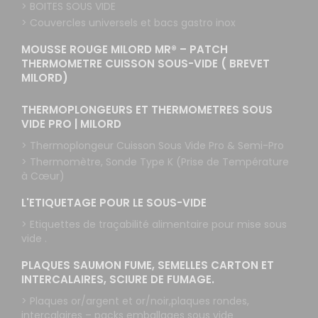
> BOITES SOUS VIDE
> Couvercles universels et bacs gastro inox
MOUSSE ROUGE MILORD MR® – PATCH
THERMOMETRE CUISSON SOUS-VIDE ( BREVET
MILORD)
THERMOPLONGEURS ET THERMOMETRES SOUS
VIDE PRO | MILORD
> Thermoplongeur Cuisson Sous Vide Pro & Semi-Pro
> Thermomètre, Sonde Type K (Prise de Température
à Cœur)
L'ETIQUETAGE POUR LE SOUS-VIDE
> Etiquettes de traçabilité alimentaire pour mise sous
vide .
PLAQUES SAUMON FUME, SEMELLES CARTON ET
INTERCALAIRES, SCIURE DE FUMAGE.
> Plaques or/argent et or/noir,plaques rondes,
intercalaires – packs emballages sous vide