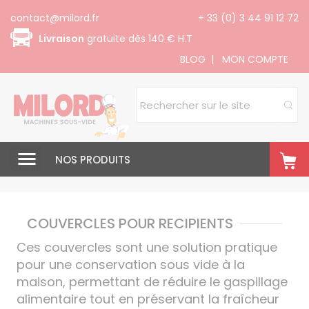
Panneau de gestion des cookies
contact@milord.fr
+ 33 (0) 3 44 91 12 72
Livraison
gratuite dès 140 € H.T
BLOG
|
MON COMPTE
NOS PRODUITS
COUVERCLES POUR RECIPIENTS
Ces couvercles sont une solution pratique
pour une conservation sous vide à la
maison, permettant de réduire le gaspillage
alimentaire tout en préservant la fraîcheur