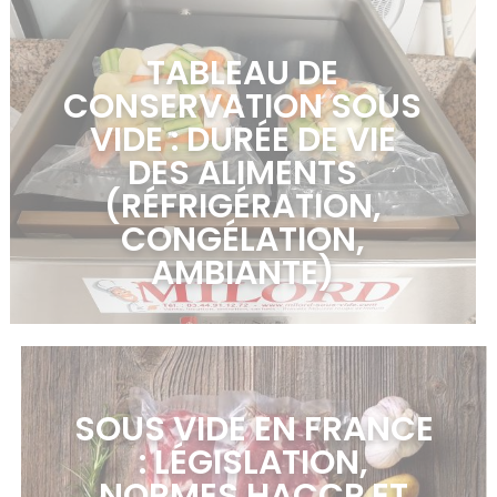
TABLEAU DE
CONSERVATION SOUS
VIDE : DURÉE DE VIE
DES ALIMENTS
(RÉFRIGÉRATION,
CONGÉLATION,
AMBIANTE)
en savoir plus >
SOUS VIDE EN FRANCE
: LÉGISLATION,
NORMES HACCP ET