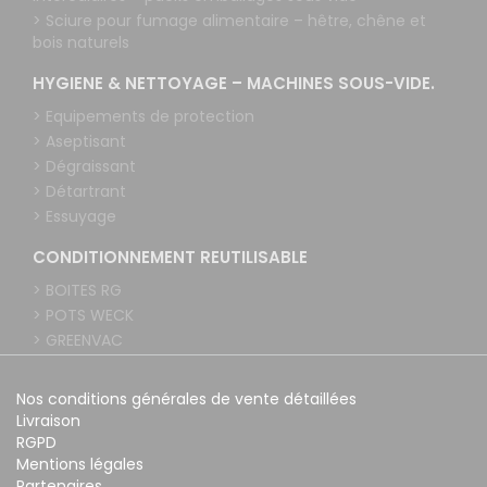
> Sciure pour fumage alimentaire – hêtre, chêne et
bois naturels
HYGIENE & NETTOYAGE – MACHINES SOUS-VIDE.
> Equipements de protection
> Aseptisant
> Dégraissant
> Détartrant
> Essuyage
CONDITIONNEMENT REUTILISABLE
> BOITES RG
> POTS WECK
> GREENVAC
Nos conditions générales de vente détaillées
Livraison
RGPD
Mentions légales
Partenaires