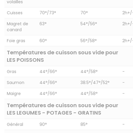
volailles
Cuisses
70°/73°
70°
2h+/
Magret de
63°
54°/56°
2h+/
canard
Foie gras
60°
56°/58°
2h+/
Températures de cuisson sous vide pour
LES POISSONS
Gras
44°/66°
44°/58°
-
Saumon
44°/66°
38.5°/47°/52°
-
Maigre
44°/66°
44°/58°
-
Températures de cuisson sous vide pour
LES LEGUMES - POTAGES - GRATINS
Général
90°
85°
-