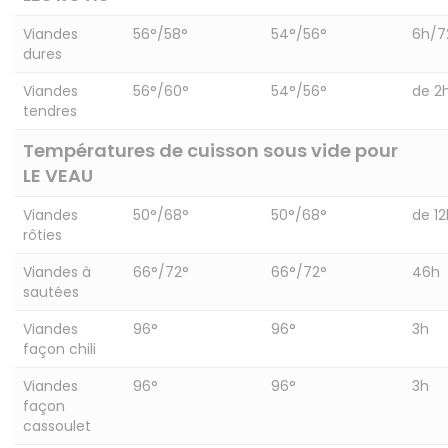
Viandes
56°/58°
54°/56°
6h/7
dures
Viandes
56°/60°
54°/56°
de 2
tendres
Températures de cuisson sous vide pour
LE
VEAU
Viandes
50°/68°
50°/68°
de 1
rôties
Viandes à
66°/72°
66°/72°
46h
sautées
Viandes
96°
96°
3h
façon chili
Viandes
96°
96°
3h
façon
cassoulet