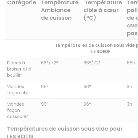
Catégorie
Température
Température
Tem
Ambiance
cible à cœur
pali
de cuisson
(°C)
de 
ave
pas
Températures de cuisson sous vide 
LE BOEUF
Pièces à
66°/72°
66°/72°
68h
braiser et à
bouillir
Viandes
96°
96°
3h
façon chili
Viandes
96°
96°
3h
façon
cassoulet
Températures de cuisson sous vide pour
LES ROTIS