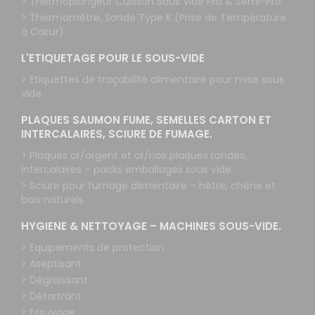
> Thermoplongeur Cuisson Sous Vide Pro & Semi-Pro
> Thermomètre, Sonde Type K (Prise de Température
à Cœur)
L'ETIQUETAGE POUR LE SOUS-VIDE
> Etiquettes de traçabilité alimentaire pour mise sous
vide .
PLAQUES SAUMON FUME, SEMELLES CARTON ET
INTERCALAIRES, SCIURE DE FUMAGE.
> Plaques or/argent et or/noir,plaques rondes,
intercalaires – packs emballages sous vide
> Sciure pour fumage alimentaire – hêtre, chêne et
bois naturels
HYGIENE & NETTOYAGE – MACHINES SOUS-VIDE.
> Equipements de protection
> Aseptisant
> Dégraissant
> Détartrant
> Essuyage