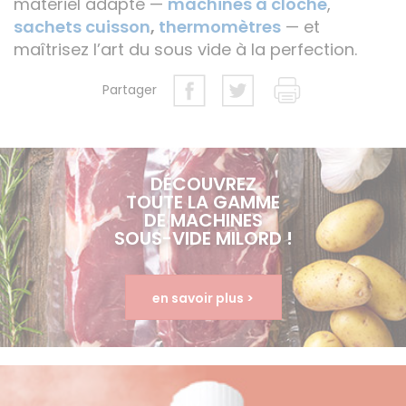
matériel adapté —
machines à cloche
,
sachets cuisson
,
thermomètres
— et
maîtrisez l’art du sous vide à la perfection.
Partager
DÉCOUVREZ
TOUTE LA GAMME
DE MACHINES
SOUS-VIDE MILORD !
en savoir plus >