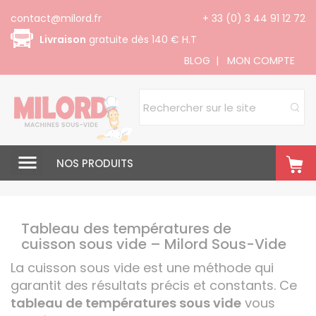
Panneau de gestion des cookies
contact@milord.fr
+ 33 (0) 3 44 91 12 72
Livraison
gratuite dès 140 € H.T
BLOG
|
MON COMPTE
NOS PRODUITS
Tableau des températures de
cuisson sous vide – Milord Sous-Vide
La cuisson sous vide est une méthode qui
garantit des résultats précis et constants. Ce
tableau de températures sous vide
vous