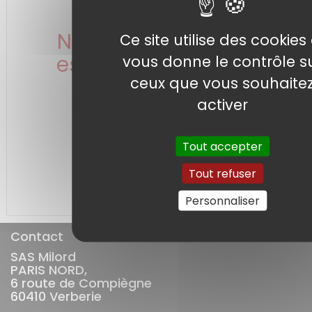
Notre service client
Ce site utilise des cookies 
est à votre écoute !
vous donne le contrôle s
ceux que vous souhaite
activer
N'hésitez pas à nous contacter
par email ou téléphone
Tout accepter
Tout refuser
Nous contacter >
Personnaliser
Contact
SAS Milord
PARIS NORD,
6 route de Compiègne
60410 Verberie