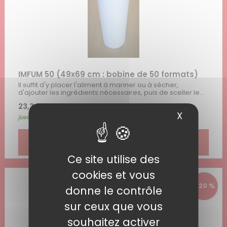
IMFUM 50 (49x69 cm : bobine de 50 formats)
Il suffit d'y placer l'aliment à mariner ou à sécher,
d'ajouter les ingrédients nécessaires, puis de sceller le...
23,34 € HT
| 28,00 € TTC
X
Masquer 
jusqu'au 31/08/2026
voir le produit >
Ce site utilise des
cookies et vous
- 20 %
donne le contrôle
sur ceux que vous
souhaitez activer