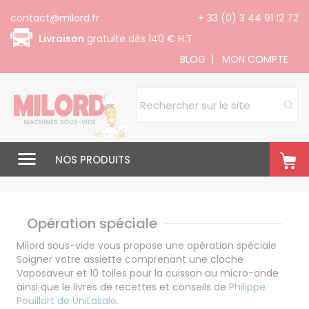
Panneau de gestion des cookies
contact@milord.fr
+ 33 (0) 3 44 91 12 72
Livraison
gratuite dès 140 € H.T
BLOG
|
MON COMPTE
NOS PRODUITS
Opération spéciale
Milord sous-vide vous propose une opération spéciale
Soigner votre assiette comprenant une cloche
Vaposaveur et 10 toiles pour la cuisson au micro-onde
ainsi que le livres de recettes et conseils de
Philippe
Pouillart de UniLasale
.