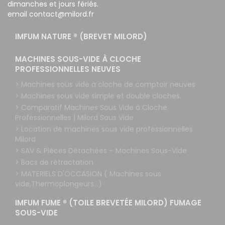
dimanches et jours fériés.
email contact@milord.fr
IMFUM NATURE ® (BREVET MILORD)
MACHINES SOUS-VIDE À CLOCHE
PROFESSIONNELLES NEUVES
> Machines sous vide à cloche de comptoir neuves
> Machines sous vide simple et double cloches.
> Comparatif Machines Sous Vide à Cloche
Professionnelles | Milord Sous Vide
> Location de machines sous vide professionnelles
Milord
> SAV & Pièces Détachées – Machines Sous-Vide
> Bacs de rétractation
> MATERIELS D'OCCASION ( Machines sous
vide,Thermoplongeurs...)
IMFUM FUME ® (TOILE BREVETÉE MILORD) FUMAGE
SOUS-VIDE