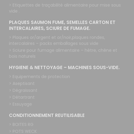
> Etiquettes de traçabilité alimentaire pour mise sous
vide .
PLAQUES SAUMON FUME, SEMELLES CARTON ET
INTERCALAIRES, SCIURE DE FUMAGE.
> Plaques or/argent et or/noir,plaques rondes,
intercalaires – packs emballages sous vide
> Sciure pour fumage alimentaire – hêtre, chêne et
bois naturels
HYGIENE & NETTOYAGE – MACHINES SOUS-VIDE.
> Equipements de protection
> Aseptisant
> Dégraissant
> Détartrant
> Essuyage
CONDITIONNEMENT REUTILISABLE
> BOITES RG
> POTS WECK