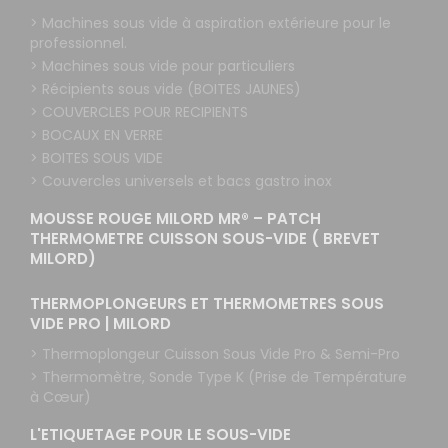
> Machines sous vide à aspiration extérieure pour le
professionnel.
> Machines sous vide pour particuliers
> Récipients sous vide (BOITES JAUNES)
> COUVERCLES POUR RECIPIENTS
> BOCAUX EN VERRE
> BOITES SOUS VIDE
> Couvercles universels et bacs gastro inox
MOUSSE ROUGE MILORD MR® – PATCH
THERMOMETRE CUISSON SOUS-VIDE ( BREVET
MILORD)
THERMOPLONGEURS ET THERMOMETRES SOUS
VIDE PRO | MILORD
> Thermoplongeur Cuisson Sous Vide Pro & Semi-Pro
> Thermomètre, Sonde Type K (Prise de Température
à Cœur)
L'ETIQUETAGE POUR LE SOUS-VIDE