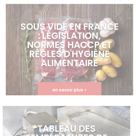
en savoir plus >
SOUS VIDE EN FRANCE
: LÉGISLATION,
NORMES HACCP ET
RÈGLES D'HYGIÈNE
ALIMENTAIRE
en savoir plus >
TABLEAU DES