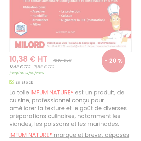
10,38 € HT
- 20 %
12,97 € HT
12,45 € TTC
15,56 € TTC
jusqu'au 31/08/2026
En stock
La toile
IMFUM NATURE®
est un produit, de
cuisine, professionnel conçu pour
améliorer la texture et le goût de diverses
préparations culinaires, notamment les
viandes, les poissons et les marinades.
IMFUM NATURE®
marque et brevet déposés