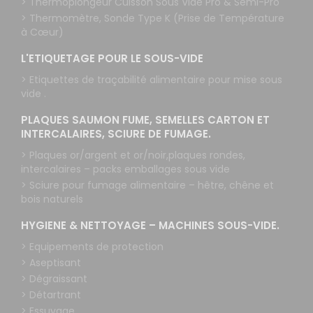
> Thermoplongeur Cuisson Sous Vide Pro & Semi-Pro
> Thermomètre, Sonde Type K (Prise de Température
à Cœur)
L'ETIQUETAGE POUR LE SOUS-VIDE
> Etiquettes de traçabilité alimentaire pour mise sous
vide .
PLAQUES SAUMON FUME, SEMELLES CARTON ET
INTERCALAIRES, SCIURE DE FUMAGE.
> Plaques or/argent et or/noir,plaques rondes,
intercalaires – packs emballages sous vide
> Sciure pour fumage alimentaire – hêtre, chêne et
bois naturels
HYGIENE & NETTOYAGE – MACHINES SOUS-VIDE.
> Equipements de protection
> Aseptisant
> Dégraissant
> Détartrant
> Essuyage