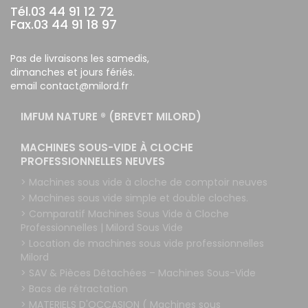
Tél.03 44 91 12 72
Fax.03 44 91 18 97
Pas de livraisons les samedis,
dimanches et jours fériés.
email contact@milord.fr
IMFUM NATURE ® (BREVET MILORD)
MACHINES SOUS-VIDE À CLOCHE
PROFESSIONNELLES NEUVES
> Machines sous vide à cloche de comptoir neuves
> Machines sous vide simple et double cloches.
> Comparatif Machines Sous Vide à Cloche
Professionnelles | Milord Sous Vide
> Location de machines sous vide professionnelles
Milord
> SAV & Pièces Détachées – Machines Sous-Vide
> Bacs de rétractation
> MATERIELS D'OCCASION ( Machines sous