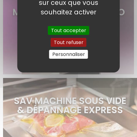
TUTORIELS VIDÉO
sur ceux que vous
MACHINE SOUS VIDE PRO
souhaitez activer
Tout accepter
Tout refuser
Personnaliser
en savoir plus >
SAV MACHINE SOUS VIDE
& DÉPANNAGE EXPRESS