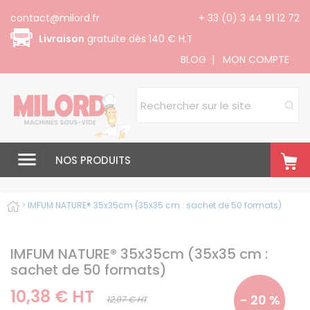
Panneau de gestion des cookies
contact@milord.fr
+ 33 (0) 3 44 91 12 72
Livraison
gratuite dès 140 € H.T
BLOG
|
MON COMPTE
NOS PRODUITS
>
IMFUM NATURE® 35x35cm (35x35 cm : sachet de 50 formats)
IMFUM NATURE® 35x35cm (35x35 cm :
sachet de 50 formats)
10,38 € HT
- 20 %
12,97 € HT