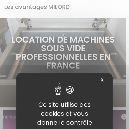
Les avantages MILORD
LOCATION DE MACHINES
SOUS VIDE
PROFESSIONNELLES EN
FRANCE
X
Masquer 
en savoir plus >
Ce site utilise des
cookies et vous
donne le contrôle