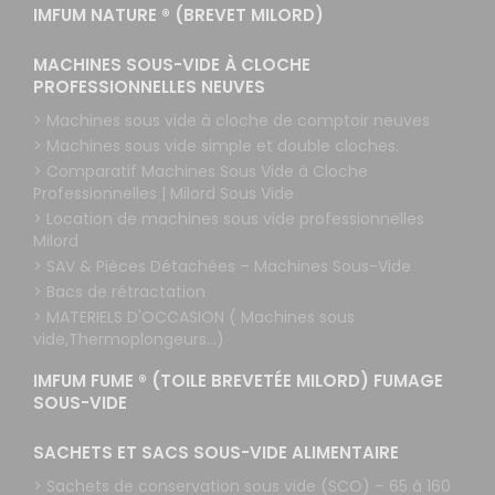
IMFUM NATURE ® (BREVET MILORD)
MACHINES SOUS-VIDE À CLOCHE
PROFESSIONNELLES NEUVES
> Machines sous vide à cloche de comptoir neuves
> Machines sous vide simple et double cloches.
> Comparatif Machines Sous Vide à Cloche
Professionnelles | Milord Sous Vide
> Location de machines sous vide professionnelles
Milord
> SAV & Pièces Détachées – Machines Sous-Vide
> Bacs de rétractation
> MATERIELS D'OCCASION ( Machines sous
vide,Thermoplongeurs...)
IMFUM FUME ® (TOILE BREVETÉE MILORD) FUMAGE
SOUS-VIDE
SACHETS ET SACS SOUS-VIDE ALIMENTAIRE
> Sachets de conservation sous vide (SCO) – 65 à 160