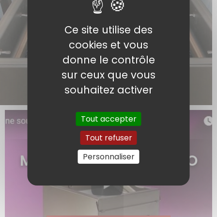
SOUS VIDE
PROFESSIONNELLES EN
Ce site utilise des
FRANCE
cookies et vous
donne le contrôle
sur ceux que vous
en savoir plus >
souhaitez activer
Tout accepter
Tout refuser
TUTORIELS VIDÉO
MACHINE SOUS VIDE PRO
Personnaliser