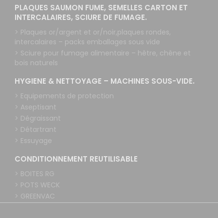
PLAQUES SAUMON FUME, SEMELLES CARTON ET
INTERCALAIRES, SCIURE DE FUMAGE.
> Plaques or/argent et or/noir,plaques rondes,
intercalaires – packs emballages sous vide
> Sciure pour fumage alimentaire – hêtre, chêne et
bois naturels
HYGIENE & NETTOYAGE – MACHINES SOUS-VIDE.
> Equipements de protection
> Aseptisant
> Dégraissant
> Détartrant
> Essuyage
CONDITIONNEMENT REUTILISABLE
> BOITES RG
> POTS WECK
> GREENVAC