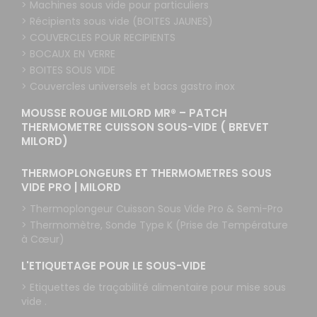
> Machines sous vide pour particuliers
> Récipients sous vide (BOITES JAUNES)
> COUVERCLES POUR RECIPIENTS
> BOCAUX EN VERRE
> BOITES SOUS VIDE
> Couvercles universels et bacs gastro inox
MOUSSE ROUGE MILORD MR® – PATCH
THERMOMETRE CUISSON SOUS-VIDE ( BREVET
MILORD)
THERMOPLONGEURS ET THERMOMETRES SOUS
VIDE PRO | MILORD
> Thermoplongeur Cuisson Sous Vide Pro & Semi-Pro
> Thermomètre, Sonde Type K (Prise de Température
à Cœur)
L'ETIQUETAGE POUR LE SOUS-VIDE
> Etiquettes de traçabilité alimentaire pour mise sous
vide .