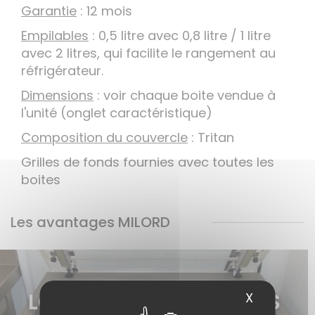
Garantie
: 12 mois
Empilables
: 0,5 litre avec 0,8 litre / 1 litre
avec 2 litres, qui facilite le rangement au
réfrigérateur.
Dimensions
: voir chaque boite vendue à
l'unité (onglet caractéristique)
Composition du couvercle
: Tritan
Grilles de fonds fournies avec toutes les
boites
Les avantages MILORD
LOCATION DE MACHINES
X
Masquer 