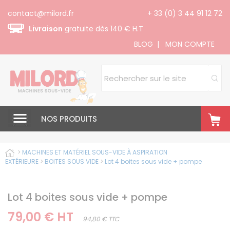
Panneau de gestion des cookies
contact@milord.fr
+ 33 (0) 3 44 91 12 72
Livraison
gratuite dès 140 € H.T
BLOG
|
MON COMPTE
NOS PRODUITS
>
MACHINES ET MATÉRIEL SOUS-VIDE À ASPIRATION
EXTÉRIEURE
>
BOITES SOUS VIDE
>
Lot 4 boites sous vide + pompe
Lot 4 boites sous vide + pompe
79,00 € HT
94,80 € TTC