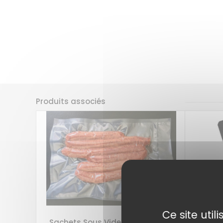
Produits associés
Ce site uti
Sachets Sous Vide Gaufrés
Plaqu