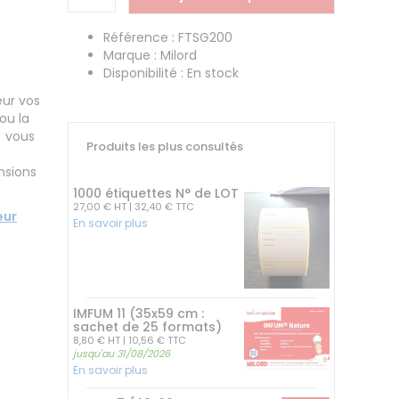
Référence : FTSG200
Marque : Milord
Disponibilité : En stock
eur vos
ou la
e vous
Produits les plus consultés
nsions
1000 étiquettes N° de LOT
27,00 € HT
| 32,40 € TTC
eur
En savoir plus
IMFUM 11 (35x59 cm :
sachet de 25 formats)
8,80 € HT
| 10,56 € TTC
jusqu'au 31/08/2026
En savoir plus