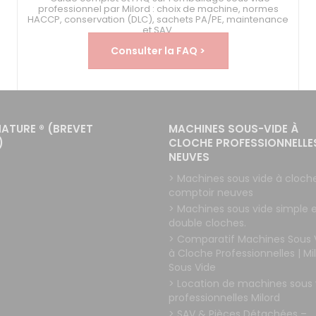
professionnel par Milord : choix de machine, normes
HACCP, conservation (DLC), sachets PA/PE, maintenance
et SAV.
Consulter la FAQ >
NATURE ® (BREVET
MACHINES SOUS-VIDE À
)
CLOCHE PROFESSIONNELLE
NEUVES
> Machines sous vide à cloch
comptoir neuves
> Machines sous vide simple 
double cloches.
> Comparatif Machines Sous 
à Cloche Professionnelles | Mi
Sous Vide
> Location de machines sous 
professionnelles Milord
> SAV & Pièces Détachées –