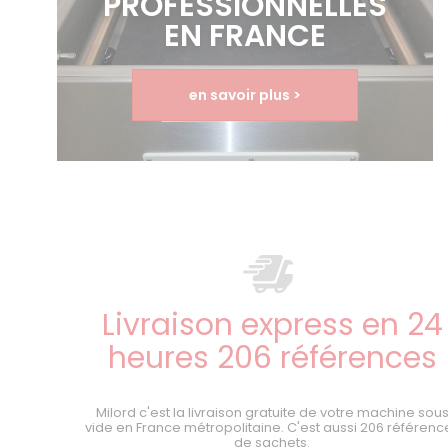
PROFESSIONNELLES
EN FRANCE
en savoir plus >
Livraison express en 24
heures 206 références
Milord c'est la livraison gratuite de votre machine sou
vide en France métropolitaine. C'est aussi 206 référenc
de sachets.