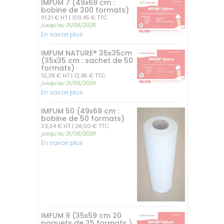
IMFUM 7 (49x69 cm :
bobine de 300 formats)
91,21 € HT
| 109,45 € TTC
jusqu'au 31/08/2026
En savoir plus
IMFUM NATURE® 35x35cm
(35x35 cm : sachet de 50
formats)
10,38 € HT
| 12,45 € TTC
jusqu'au 31/08/2026
En savoir plus
IMFUM 50 (49x69 cm :
bobine de 50 formats)
23,34 € HT
| 28,00 € TTC
jusqu'au 31/08/2026
En savoir plus
IMFUM 9 (35x59 cm 20
paquets de 25 formats )