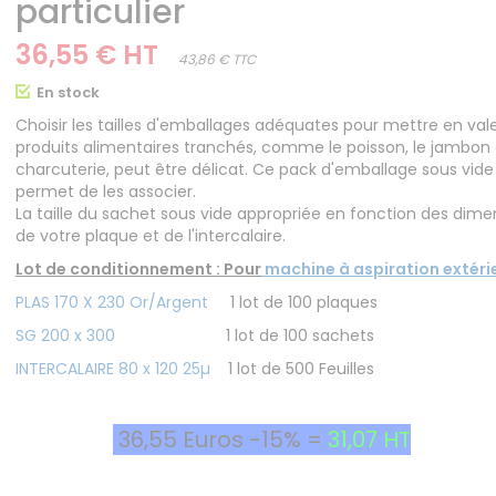
particulier
36,55 € HT
43,86 € TTC
En stock
Choisir les tailles d'emballages adéquates pour mettre en val
produits alimentaires tranchés, comme le poisson, le jambon 
charcuterie, peut être délicat. Ce pack d'emballage sous vid
permet de les associer.
La taille du sachet sous vide appropriée en fonction des dime
de votre plaque et de l'intercalaire.
Lot de conditionnement : Pour
machine à aspiration extéri
PLAS 170 X 230 Or/Argent
1 lot de 100 plaques
SG 200 x 300
1 lot de 100 sachets
INTERCALAIRE 80 x 120 25µ
1 lot de 500 Feuilles
36,55 Euros -15% =
31,07 HT