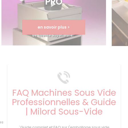
PRO
en savoir plus >
FAQ Machines Sous Vide
Professionnelles & Guide
| Milord Sous-Vide
s
es
`Guide complet et FAQ sur l'emballage sous vide