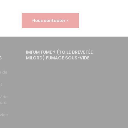
Nous contacter >
IMFUM FUME ® (TOILE BREVETÉE
S
MILORD) FUMAGE SOUS-VIDE
e de
et
Vide
lord
vide