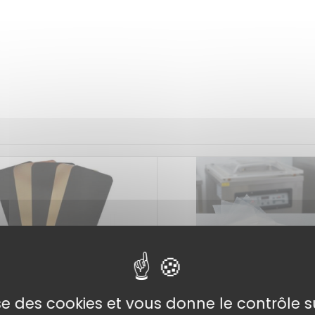
lise des cookies et vous donne le contrôle 
es saumon fumé noires &
Lot de 500 feuilles interc