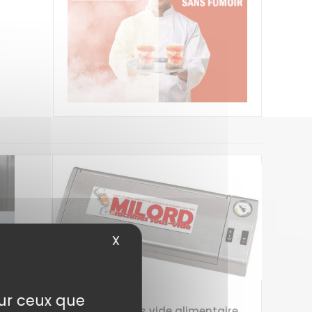
X
Masquer le bandeau des cook
sur ceux que
alaires
Machine sous vide alimentaire