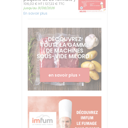
106,02 € HT
| 127,22 € TTC
jusqu'au 31/08/2026
En savoir plus
DÉCOUVREZ
TOUTE LA GAMME
DE MACHINES
SOUS-VIDE MILORD !
en savoir plus >