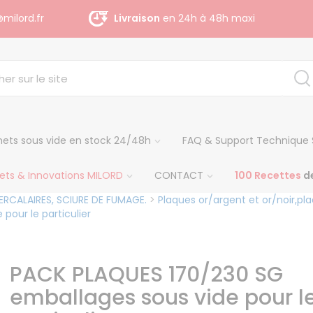
milord.fr
Livraison
gratuite dès 140 € H.T
ets sous vide en stock 24/48h
FAQ & Support Technique 
ets & Innovations MILORD
CONTACT
100 Recettes
de
RCALAIRES, SCIURE DE FUMAGE.
>
Plaques or/argent et or/noir,pl
pour le particulier
PACK PLAQUES 170/230 SG
emballages sous vide pour l