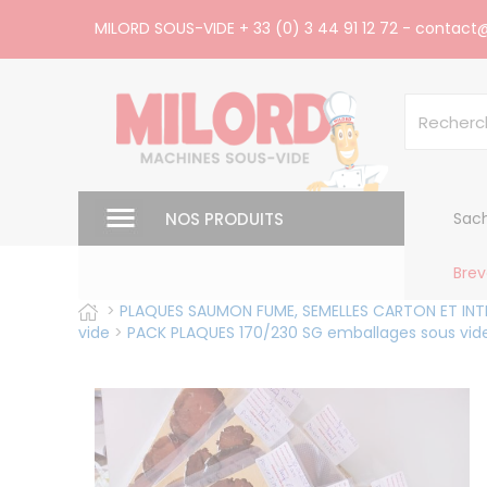
Panneau de gestion des cookies
MILORD SOUS-VIDE
+ 33 (0) 3 44 91 12 72
-
contact@
NOS PRODUITS
Sach
Brev
>
PLAQUES SAUMON FUME, SEMELLES CARTON ET INTE
vide
>
PACK PLAQUES 170/230 SG emballages sous vide 