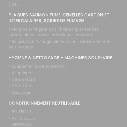
vide .
PLAQUES SAUMON FUME, SEMELLES CARTON ET
INTERCALAIRES, SCIURE DE FUMAGE.
> Plaques or/argent et or/noir,plaques rondes,
intercalaires – packs emballages sous vide
> Sciure pour fumage alimentaire – hêtre, chêne et
bois naturels
HYGIENE & NETTOYAGE – MACHINES SOUS-VIDE.
> Equipements de protection
> Aseptisant
> Dégraissant
> Détartrant
> Essuyage
CONDITIONNEMENT REUTILISABLE
> BOITES RG
> POTS WECK
> GREENVAC