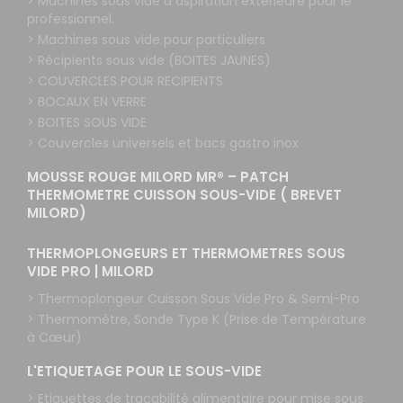
> Machines sous vide à aspiration extérieure pour le
professionnel.
> Machines sous vide pour particuliers
> Récipients sous vide (BOITES JAUNES)
> COUVERCLES POUR RECIPIENTS
> BOCAUX EN VERRE
> BOITES SOUS VIDE
> Couvercles universels et bacs gastro inox
MOUSSE ROUGE MILORD MR® – PATCH
THERMOMETRE CUISSON SOUS-VIDE ( BREVET
MILORD)
THERMOPLONGEURS ET THERMOMETRES SOUS
VIDE PRO | MILORD
> Thermoplongeur Cuisson Sous Vide Pro & Semi-Pro
> Thermomètre, Sonde Type K (Prise de Température
à Cœur)
L'ETIQUETAGE POUR LE SOUS-VIDE
> Etiquettes de traçabilité alimentaire pour mise sous