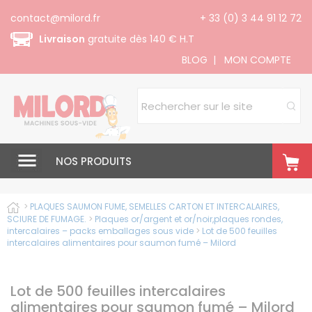
Panneau de gestion des cookies
contact@milord.fr
+ 33 (0) 3 44 91 12 72
Livraison
gratuite dès 140 € H.T
BLOG
|
MON COMPTE
NOS PRODUITS
>
PLAQUES SAUMON FUME, SEMELLES CARTON ET INTERCALAIRES,
SCIURE DE FUMAGE.
>
Plaques or/argent et or/noir,plaques rondes,
intercalaires – packs emballages sous vide
>
Lot de 500 feuilles
intercalaires alimentaires pour saumon fumé – Milord
Lot de 500 feuilles intercalaires
alimentaires pour saumon fumé – Milord