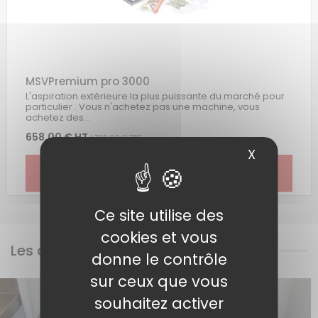
MSVPremium pro 3000
L'aspiration extérieure la plus puissante du marché pour
particulier . Vous n'achetez pas une machine, vous
achetez des...
658,00 € HT
| 789,60 € TTC
X
Masquer 
voir le produit >
Ce site utilise des
cookies et vous
Les avantages MILORD
donne le contrôle
sur ceux que vous
souhaitez activer