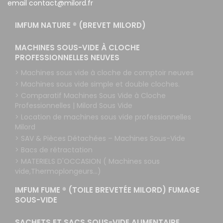
email contact@milord.fr
IMFUM NATURE ® (BREVET MILORD)
MACHINES SOUS-VIDE À CLOCHE
PROFESSIONNELLES NEUVES
> Machines sous vide à cloche de comptoir neuves
> Machines sous vide simple et double cloches.
> Comparatif Machines Sous Vide à Cloche
Professionnelles | Milord Sous Vide
> Location de machines sous vide professionnelles
Milord
> SAV & Pièces Détachées – Machines Sous-Vide
> Bacs de rétractation
> MATERIELS D'OCCASION ( Machines sous
vide,Thermoplongeurs...)
IMFUM FUME ® (TOILE BREVETÉE MILORD) FUMAGE
SOUS-VIDE
SACHETS ET SACS SOUS-VIDE ALIMENTAIRE