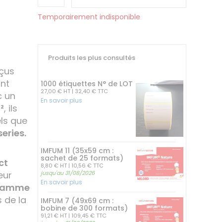
Temporairement indisponible
Produits les plus consultés
çus
ant
1000 étiquettes N° de LOT
27,00 € HT
| 32,40 € TTC
c un
En savoir plus
²
, ils
ls que
eries.
IMFUM 11 (35x59 cm :
sachet de 25 formats)
ct
8,80 € HT
| 10,56 € TTC
jusqu'au 31/08/2026
Leur
En savoir plus
 gamme
s de la
IMFUM 7 (49x69 cm :
bobine de 300 formats)
91,21 € HT
| 109,45 € TTC