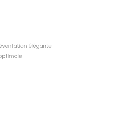
résentation élégante
 optimale