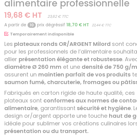
alimentaire professionnelle
19,68 € HT
23,62 € TTC
A partir de
prix dégréssif
18,70 € HT
10
22,44 € TTC
Temporairement indisponible
Les
plateaux ronds OR/ARGENT Milord
sont con
pour les professionnels de l’alimentaire souhait
allier
présentation élégante et robustesse
. Ave
diamètre Ø 260 mm
et une
densité de 750 g/m
assurent un
maintien parfait de vos produits
te
saumon fumé, charcuterie, fromages ou pâtiss
Fabriqués en carton rigide de haute qualité, ces
plateaux sont
conformes aux normes de conta
alimentaire
, garantissant
sécurité et hygiène
. 
design or/argent apporte une touche
haut de
idéale pour sublimer vos créations culinaires lor
présentation ou du transport.