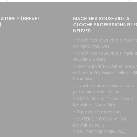
NATURE ® (BREVET
MACHINES SOUS-VIDE À
)
CLOCHE PROFESSIONNELLE
NEUVES
> Machines sous vide à cloch
comptoir neuves
> Machines sous vide simple 
double cloches.
> Comparatif Machines Sous 
à Cloche Professionnelles | Mi
Sous Vide
> Location de machines sous 
professionnelles Milord
> SAV & Pièces Détachées –
Machines Sous-Vide
> Bacs de rétractation
> MATERIELS D'OCCASION (
Machines sous
vide,Thermoplongeurs...)