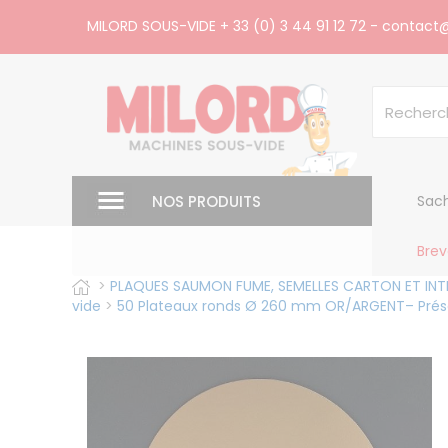
Panneau de gestion des cookies
MILORD SOUS-VIDE
+ 33 (0) 3 44 91 12 72
-
contact@
NOS PRODUITS
Sach
Brev
>
PLAQUES SAUMON FUME, SEMELLES CARTON ET INTE
vide
>
50 Plateaux ronds Ø 260 mm OR/ARGENT– Présen