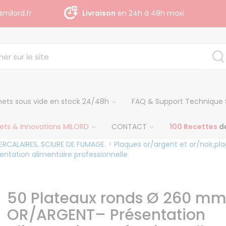
milord.fr
Livraison
gratuite dès 140 € H.T
ets sous vide en stock 24/48h
FAQ & Support Technique 
ets & Innovations MILORD
CONTACT
100 Recettes
de
RCALAIRES, SCIURE DE FUMAGE.
>
Plaques or/argent et or/noir,pl
tation alimentaire professionnelle
50 Plateaux ronds Ø 260 m
OR/ARGENT– Présentation