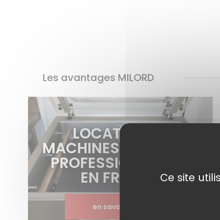
Les avantages MILORD
LOCATION DE
MACHINES SOUS VIDE
PROFESSIONNELLES
EN FRANCE
Ce site uti
en savoir plus >