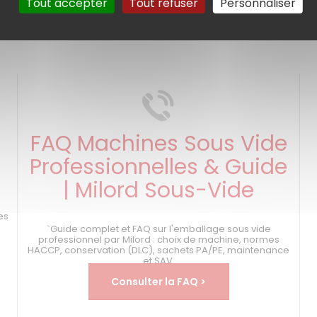
Tout accepter
Tout refuser
Personnaliser
FAQ Machines Sous Vide
Professionnelles & Guide
| Milord Sous-Vide
s
es
`Guide complet et FAQ sur l'emballage sous vide
professionnel par Milord : choix de machine, normes
HACCP, conservation (DLC), sachets PA/PE, maintenance
et SAV.
Consulter la FAQ >