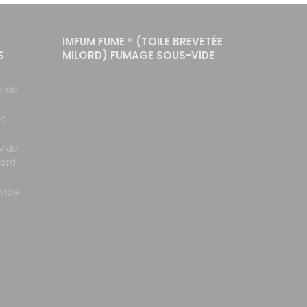
IMFUM FUME ® (TOILE BREVETÉE
S
MILORD) FUMAGE SOUS-VIDE
e de
et
Vide
lord
vide