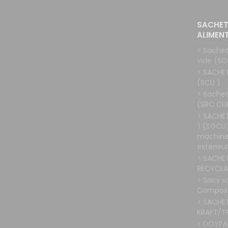
SACHET
ALIMEN
> Sachet
vide (SC
> SACHE
(SCU )
> Sachet
(SRC CU
> SACHE
) (SGCU)
machines
extérieur
> SACHE
RECYCLA
> Sacs s
Compost
> SACHE
KRAFT/T
> DOYPA