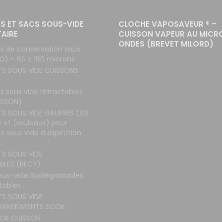
S ET SACS SOUS-VIDE
CLOCHE VAPOSAVEUR ® –
TAIRE
CUISSON VAPEUR AU MICR
ONDES (BREVET MILORD)
s de conservation sous
O) – 65 à 160 microns
TS SOUS VIDE CUISSONS
s sous vide rétractables
ISSON)
TS SOUS VIDE GAUFRES (SG
 et (rouleaux) pour
 sous vide à aspiration
.
TS SOUS VIDE
BLES (RECY)
ous-vide Biodégradables
ables .
TS SOUS VIDE
RANSPARENTS SCOK
CK CUISSON