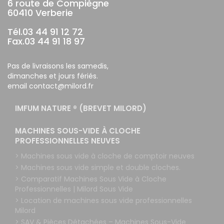
6 route de Compiègne
60410 Verberie
Tél.03 44 91 12 72
Fax.03 44 91 18 97
Pas de livraisons les samedis,
dimanches et jours fériés.
email contact@milord.fr
IMFUM NATURE ® (BREVET MILORD)
MACHINES SOUS-VIDE À CLOCHE
PROFESSIONNELLES NEUVES
> Machines sous vide à cloche de comptoir neuves
> Machines sous vide simple et double cloches.
> Comparatif Machines Sous Vide à Cloche
Professionnelles | Milord Sous Vide
> Location de machines sous vide professionnelles
Milord
> SAV & Pièces Détachées – Machines Sous-Vide