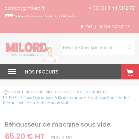
Panneau de gestion des cookies
contact@milord.fr
+ 33 (0) 3 44 91 12 72
Livraison
gratuite dès 140 € H.T
BLOG
|
MON COMPTE
NOS PRODUITS
>
MACHINES SOUS-VIDE À CLOCHE PROFESSIONNELLES
NEUVES
>
Pièces Détachées & Maintenance – Machines Sous-Vide
>
Réhausseur de machine sous vide
Réhausseur de machine sous vide
65,20 € HT
78,24 € TTC