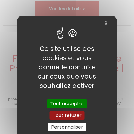
Voir les détails >
X
Masquer 
Ce site utilise des
FAQ Machines Sous Vide
cookies et vous
Professionnelles & Guide |
donne le contrôle
sur ceux que vous
Milord Sous-Vide
souhaitez activer
`Guide complet et FAQ sur l'emballage sous vide
professionnel par Milord : choix de machine, normes HACCP,
Tout accepter
conservation (DLC), sachets PA/PE, maintenance et SAV.
Tout refuser
Consulter la FAQ >
Personnaliser