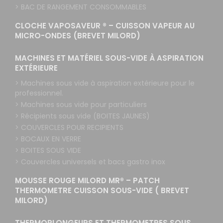
> BAC DE RANGEMENT CONSOMMABLES
CLOCHE VAPOSAVEUR ® – CUISSON VAPEUR AU
MICRO-ONDES (BREVET MILORD)
MACHINES ET MATÉRIEL SOUS-VIDE À ASPIRATION
EXTÉRIEURE
> Machines sous vide à aspiration extérieure pour le
professionnel.
> Machines sous vide pour particuliers
> Récipients sous vide (BOITES JAUNES)
> COUVERCLES POUR RECIPIENTS
> BOCAUX EN VERRE
> BOITES SOUS VIDE
> Couvercles universels et bacs gastro inox
MOUSSE ROUGE MILORD MR® – PATCH
THERMOMETRE CUISSON SOUS-VIDE ( BREVET
MILORD)
THERMOPLONGEURS ET THERMOMETRES SOUS