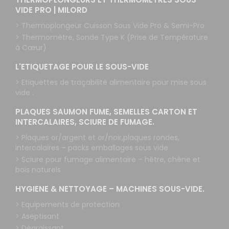
VIDE PRO | MILORD
> Thermoplongeur Cuisson Sous Vide Pro & Semi-Pro
> Thermomètre, Sonde Type K (Prise de Température
à Cœur)
L'ETIQUETAGE POUR LE SOUS-VIDE
> Etiquettes de traçabilité alimentaire pour mise sous
vide .
PLAQUES SAUMON FUME, SEMELLES CARTON ET
INTERCALAIRES, SCIURE DE FUMAGE.
> Plaques or/argent et or/noir,plaques rondes,
intercalaires – packs emballages sous vide
> Sciure pour fumage alimentaire – hêtre, chêne et
bois naturels
HYGIENE & NETTOYAGE – MACHINES SOUS-VIDE.
> Equipements de protection
> Aseptisant
> Dégraissant