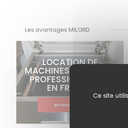
Les avantages MILORD
LOCATION DE
MACHINES SOUS VIDE
PROFESSIONNELLES
EN FRANCE
Ce site uti
en savoir plus >