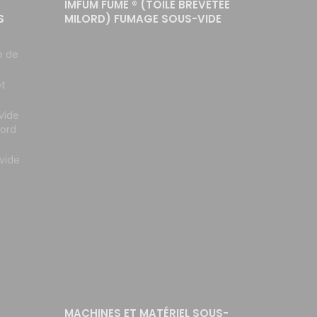
IMFUM FUME ® (TOILE BREVETÉE
S
MILORD) FUMAGE SOUS-VIDE
e de
et
Vide
lord
vide
MACHINES ET MATÉRIEL SOUS-