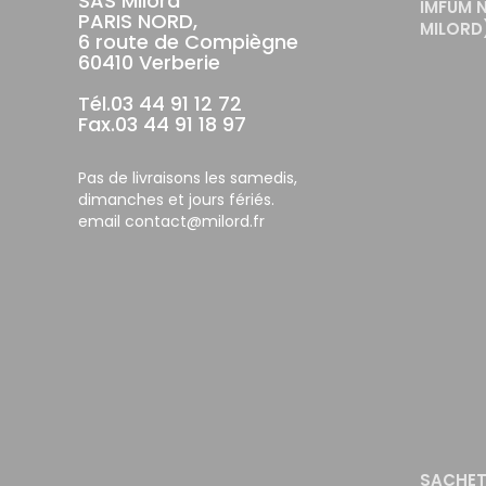
SAS Milord
IMFUM 
PARIS NORD,
MILORD
6 route de Compiègne
60410 Verberie
Tél.03 44 91 12 72
Fax.03 44 91 18 97
Pas de livraisons les samedis,
dimanches et jours fériés.
email contact@milord.fr
SACHET