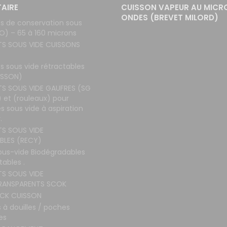
TAIRE
CUISSON VAPEUR AU MICR
ONDES (BREVET MILORD)
s de conservation sous
O) – 65 à 160 microns
TS SOUS VIDE CUISSONS
s sous vide rétractables
ISSON)
TS SOUS VIDE GAUFRES (SG
 et (rouleaux) pour
 sous vide à aspiration
.
TS SOUS VIDE
BLES (RECY)
ous-vide Biodégradables
ables .
TS SOUS VIDE
RANSPARENTS SCOK
CK CUISSON
 à douilles / poches
es