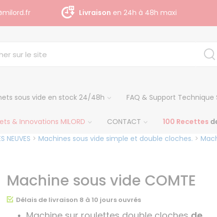
milord.fr
Livraison
gratuite dès 140 € H.T
ets sous vide en stock 24/48h
FAQ & Support Technique 
ets & Innovations MILORD
CONTACT
100 Recettes
de
ES NEUVES
>
Machines sous vide simple et double cloches.
>
Mach
Machine sous vide COMTE
Délais de livraison 8 à 10 jours ouvrés
Machine sur roulettes double cloches
de