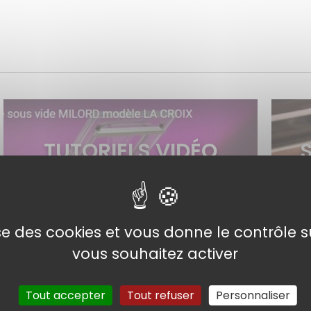
TUTORIELS VIDÉO
MACHINE SOUS VIDE
PRO
lise des cookies et vous donne le contrôle 
vous souhaitez activer
en savoir plus >
Tout accepter
Tout refuser
Personnaliser