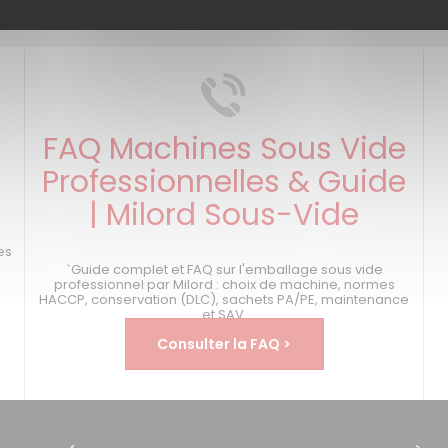
FAQ Machines Sous Vide
Professionnelles & Guide
| Milord Sous-Vide
s
es
`Guide complet et FAQ sur l'emballage sous vide
professionnel par Milord : choix de machine, normes
HACCP, conservation (DLC), sachets PA/PE, maintenance
et SAV.
Consulter la FAQ >