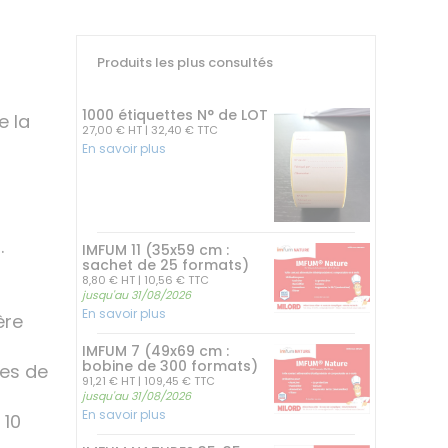
Produits les plus consultés
1000 étiquettes N° de LOT
e la
27,00 € HT
| 32,40 € TTC
En savoir plus
.
IMFUM 11 (35x59 cm :
sachet de 25 formats)
8,80 € HT
| 10,56 € TTC
jusqu'au 31/08/2026
En savoir plus
ère
IMFUM 7 (49x69 cm :
bobine de 300 formats)
es de
91,21 € HT
| 109,45 € TTC
jusqu'au 31/08/2026
En savoir plus
 10