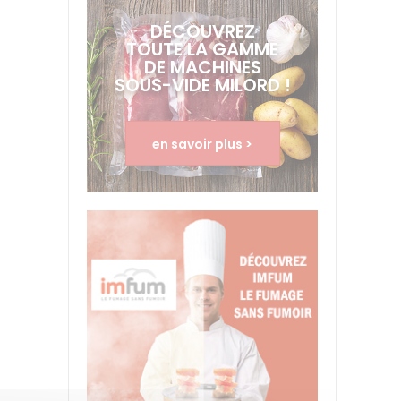
DÉCOUVREZ
TOUTE LA GAMME
DE MACHINES
SOUS-VIDE MILORD !
en savoir plus >