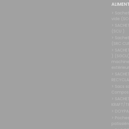
ALIMEN
> Sachet
vide (SC
> SACHE
(SCU )
> Sachet
(SRC CU
> SACHE
) (SGCU)
machines
extérieur
> SACHE
RECYCLA
> Sacs s
Compost
> SACHE
KRAFT/T
> DOYPA
> Poches
patissièr