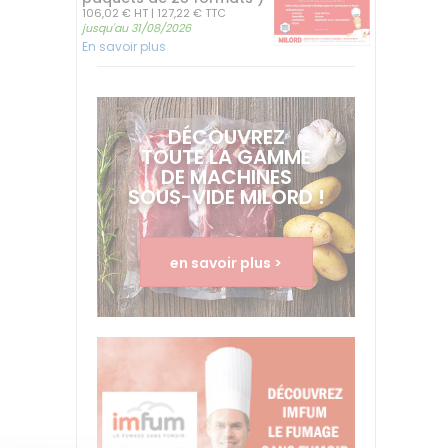
106,02 € HT
| 127,22 € TTC
jusqu'au 31/08/2026
En savoir plus
DÉCOUVREZ
TOUTE LA GAMME
DE MACHINES
SOUS-VIDE MILORD !
en savoir plus >