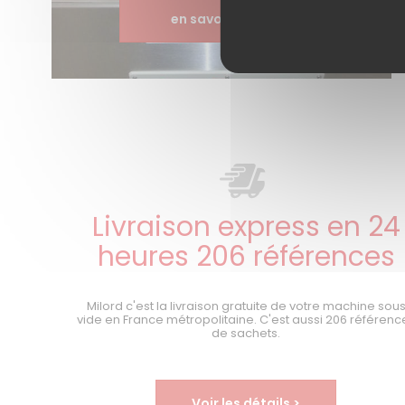
en savoir plus >
Livraison express en 24
heures 206 références
Milord c'est la livraison gratuite de votre machine sou
vide en France métropolitaine. C'est aussi 206 référenc
de sachets.
Voir les détails >