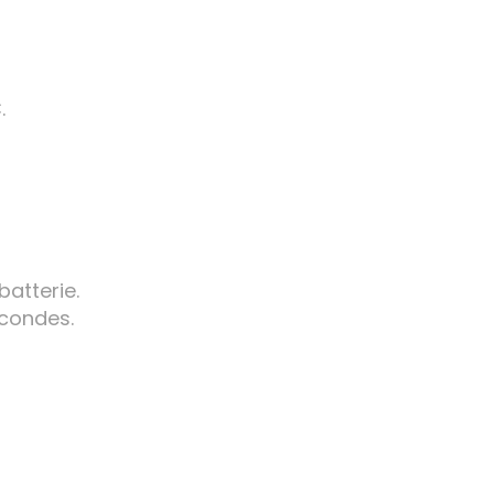
.
batterie.
econdes.