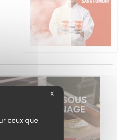
X
Masquer le bandeau des cook
SAV MACHINE SOUS
VIDE & DÉPANNAGE
EXPRESS
sur ceux que