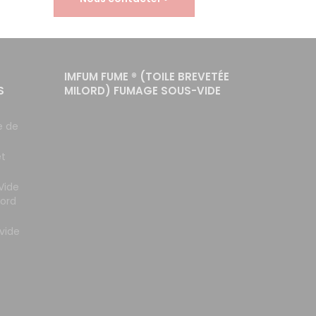
IMFUM FUME ® (TOILE BREVETÉE
S
MILORD) FUMAGE SOUS-VIDE
e de
et
Vide
lord
vide