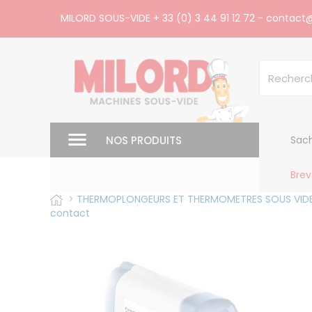
Panneau de gestion des cookies
MILORD SOUS-VIDE
+ 33 (0) 3 44 91 12 72
-
contact@
NOS PRODUITS
Sach
Brev
>
THERMOPLONGEURS ET THERMOMETRES SOUS VIDE
contact