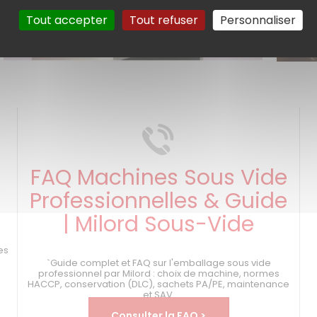
en savoir plus >
Tout accepter
Tout refuser
Personnaliser
FAQ Machines Sous Vide
Professionnelles & Guide
| Milord Sous-Vide
s
es
`Guide complet et FAQ sur l'emballage sous vide
professionnel par Milord : choix de machine, normes
HACCP, conservation (DLC), sachets PA/PE, maintenance
et SAV.
Consulter la FAQ >