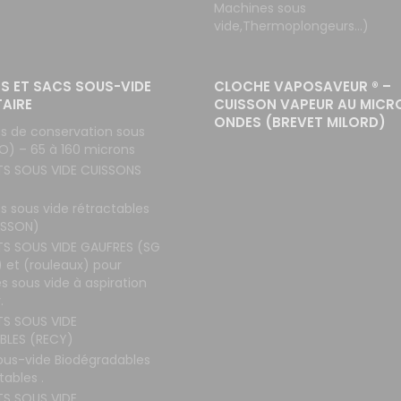
Machines sous
vide,Thermoplongeurs...)
S ET SACS SOUS-VIDE
CLOCHE VAPOSAVEUR ® –
TAIRE
CUISSON VAPEUR AU MICR
ONDES (BREVET MILORD)
s de conservation sous
O) – 65 à 160 microns
TS SOUS VIDE CUISSONS
s sous vide rétractables
ISSON)
TS SOUS VIDE GAUFRES (SG
 et (rouleaux) pour
 sous vide à aspiration
.
TS SOUS VIDE
BLES (RECY)
ous-vide Biodégradables
ables .
TS SOUS VIDE