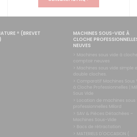
NATURE ® (BREVET
MACHINES SOUS-VIDE À
)
CLOCHE PROFESSIONNELLE
NEUVES
> Machines sous vide à cloch
comptoir neuves
> Machines sous vide simple 
double cloches.
> Comparatif Machines Sous 
à Cloche Professionnelles | Mi
Sous Vide
> Location de machines sous 
professionnelles Milord
> SAV & Pièces Détachées –
Machines Sous-Vide
> Bacs de rétractation
> MATERIELS D'OCCASION (