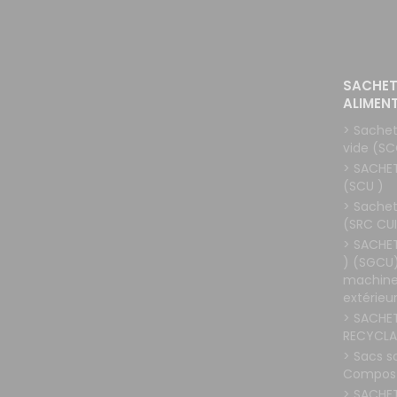
SACHET
ALIMEN
> Sachet
vide (SC
> SACHE
(SCU )
> Sachet
(SRC CU
> SACHE
) (SGCU)
machines
extérieur
> SACHE
RECYCLA
> Sacs s
Compost
> SACHE