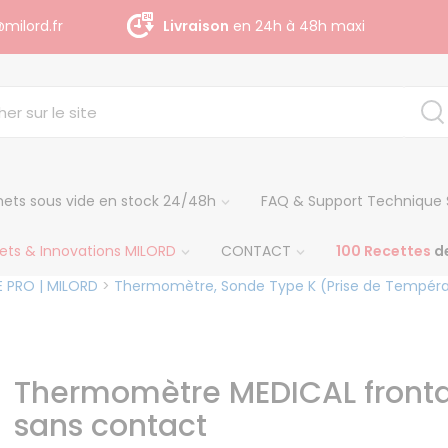
milord.fr
Livraison
gratuite dès 140 € H.T
ets sous vide en stock 24/48h
FAQ & Support Technique 
ets & Innovations MILORD
CONTACT
100 Recettes
de
 PRO | MILORD
>
Thermomètre, Sonde Type K (Prise de Tempér
Thermomètre MEDICAL fronta
sans contact