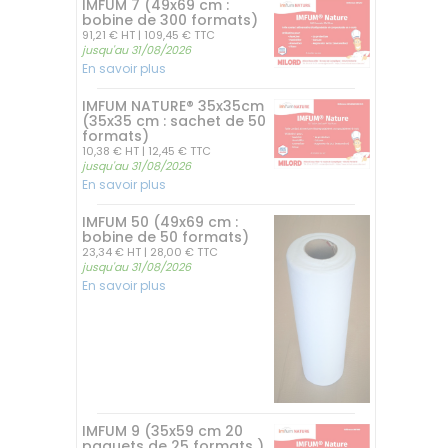
IMFUM 7 (49x69 cm :
bobine de 300 formats)
91,21 € HT
| 109,45 € TTC
jusqu'au 31/08/2026
En savoir plus
IMFUM NATURE® 35x35cm
(35x35 cm : sachet de 50
formats)
10,38 € HT
| 12,45 € TTC
jusqu'au 31/08/2026
En savoir plus
IMFUM 50 (49x69 cm :
bobine de 50 formats)
23,34 € HT
| 28,00 € TTC
jusqu'au 31/08/2026
En savoir plus
IMFUM 9 (35x59 cm 20
paquets de 25 formats )