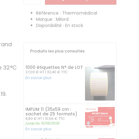
Référence : Thermomédical
Marque : Milord
Disponibilité : En stock
rand
Produits les plus consultés
e 32°C
1000 étiquettes N° de LOT
27,00 € HT
| 32,40 € TTC
En savoir plus
19.
IMFUM 11 (35x59 cm :
sachet de 25 formats)
8,80 € HT
| 10,56 € TTC
jusqu'au 31/08/2026
En savoir plus