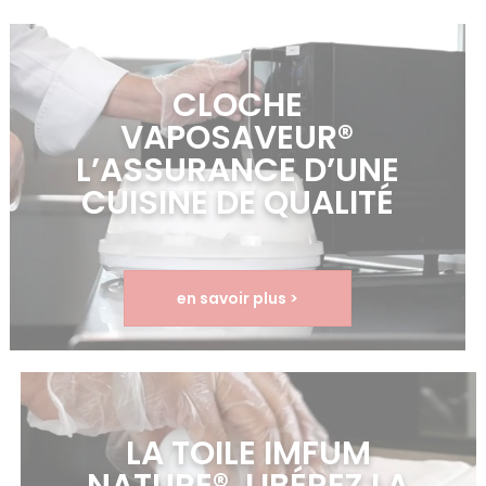
CLOCHE
VAPOSAVEUR®
L’ASSURANCE D’UNE
CUISINE DE QUALITÉ
en savoir plus >
LA TOILE IMFUM