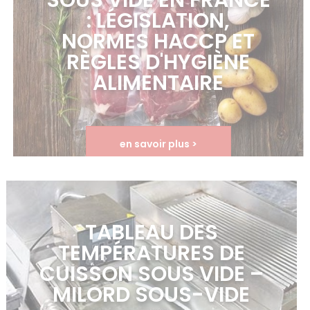
SOUS VIDE EN FRANCE
: LÉGISLATION,
NORMES HACCP ET
RÈGLES D'HYGIÈNE
ALIMENTAIRE
en savoir plus >
TABLEAU DES
TEMPÉRATURES DE
CUISSON SOUS VIDE –
MILORD SOUS-VIDE