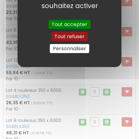
Lot 4 rouleaux 300 x 6000
souhaitez activer
SG4RLX300
23,31 € HT
| 27,97 € TTC
Par 10 :
Tout accepter
Lot 8 rouleaux 300 x 6000
Tout refuser
SG8RLX300
43,95 € HT
| 52,74 € TTC
Personnaliser
Par 10 :
Lot 12 rouleaux 300 x 6000
SG12RLX300
59,94 € HT
| 71,93 € TTC
Par 10 :
Lot 4 rouleaux 350 x 6000
SG4RLX350
26,35 € HT
| 31,62 € TTC
Par 10 :
Lot 8 rouleaux 350 x 6000
SG8RLX350
48,31 € HT
| 57,97 € TTC