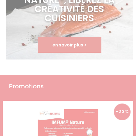
NATURE®, LIBÉREZ LA
CRÉATIVITÉ DES
CUISINIERS
en savoir plus >
Promotions
- 20 %