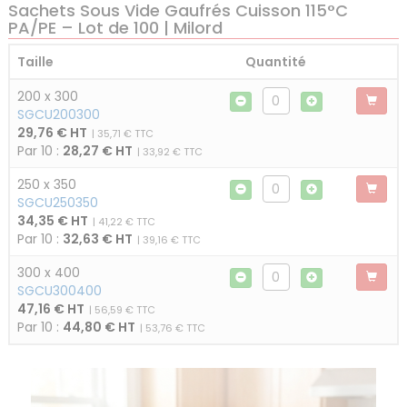
Sachets Sous Vide Gaufrés Cuisson 115°C
PA/PE – Lot de 100 | Milord
Taille
Quantité
200 x 300
SGCU200300
29,76 € HT
| 35,71 € TTC
Par 10 :
28,27 € HT
| 33,92 € TTC
250 x 350
SGCU250350
34,35 € HT
| 41,22 € TTC
Par 10 :
32,63 € HT
| 39,16 € TTC
300 x 400
SGCU300400
47,16 € HT
| 56,59 € TTC
Par 10 :
44,80 € HT
| 53,76 € TTC