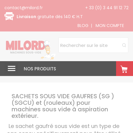
Panneau de gestion des cookies
contact@milord.fr
+ 33 (0) 3 44 91 12 72
Livraison
gratuite dès 140 € H.T
BLOG
|
MON COMPTE
NOS PRODUITS
SACHETS SOUS VIDE GAUFRES (SG )
(SGCU) et (rouleaux) pour
machines sous vide à aspiration
extérieur.
Le sachet gaufré sous vide est un type de