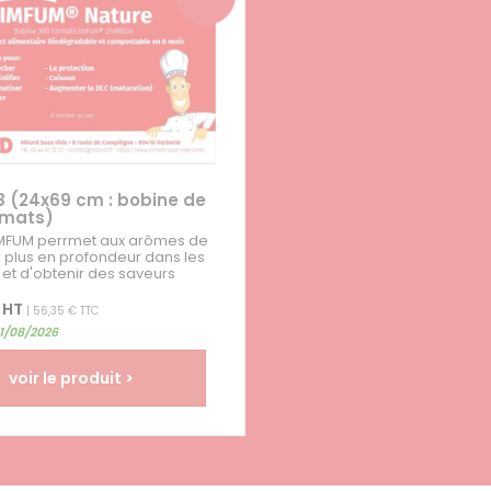
8 (24x69 cm : bobine de
rmats)
 IMFUM perrmet aux arômes de
 plus en profondeur dans les
 et d'obtenir des saveurs
 HT
| 56,35 € TTC
31/08/2026
voir le produit >