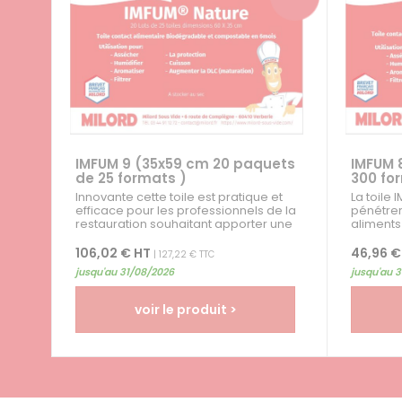
IMFUM 9 (35x59 cm 20 paquets
IMFUM 
de 25 formats )
300 fo
Innovante cette toile est pratique et
La toile
efficace pour les professionnels de la
pénétrer
restauration souhaitant apporter une
aliments
touche de finesse à leurs...
plus...
106,02 € HT
46,96 €
| 127,22 € TTC
jusqu'au 31/08/2026
jusqu'au 
voir le produit >