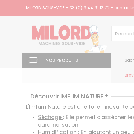
Panneau de gestion des cookies
MILORD SOUS-VIDE
+ 33 (0) 3 44 91 12 72
-
contact@
NOS PRODUITS
Sach
Brev
Découvrir IMFUM NATURE ®
L'Imfum Nature est une toile innovante co
Séchage
: Elle permet d'assécher le
caramélisation.
Humidification
: En ajoutant un peu d