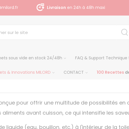
milord.fr
Livraison
gratuite dès 140 € H.T
ets sous vide en stock 24/48h
FAQ & Support Technique 
ets & Innovations MILORD
CONTACT
100 Recettes
de
nçue pour offrir une multitude de possibilités en c
s aliments avant cuisson, ce qui intensifie les save
e liquide (eau, bouillon, etc.) à l'intérieur de la to