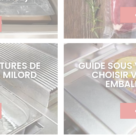
TURES DE
GUIDE SOUS
– MILORD
CHOISIR 
EMBAL