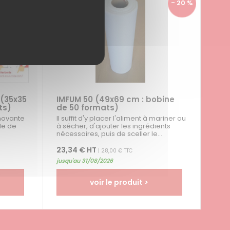
- 20 %
- 20 %
(35x35
IMFUM 50 (49x69 cm : bobine
ts)
de 50 formats)
nnovante
Il suffit d'y placer l'aliment à mariner ou
de de
à sécher, d'ajouter les ingrédients
nécessaires, puis de sceller le...
23,34 € HT
| 28,00 € TTC
jusqu'au 31/08/2026
voir le produit >