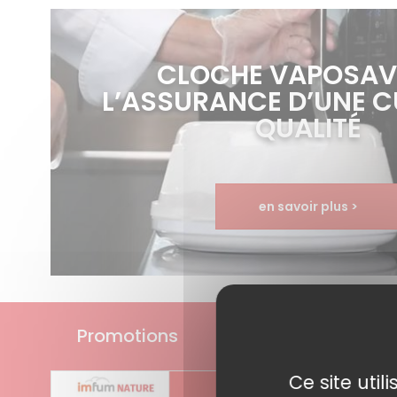
CLOCHE VAPOSAV
L’ASSURANCE D’UNE CU
QUALITÉ
en savoir plus >
Promotions
Ce site uti