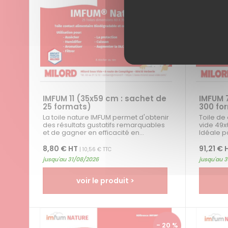
- 20 %
IMFUM 11 (35x59 cm : sachet de
IMFUM 
25 formats)
300 fo
La toile nature IMFUM permet d'obtenir
Toile de
des résultats gustatifs remarquables
vide 49x
et de gagner en efficacité en...
Idéale p
filtrer e
et...
8,80 € HT
91,21 € 
| 10,56 € TTC
jusqu'au 31/08/2026
jusqu'au 
voir le produit >
- 20 %