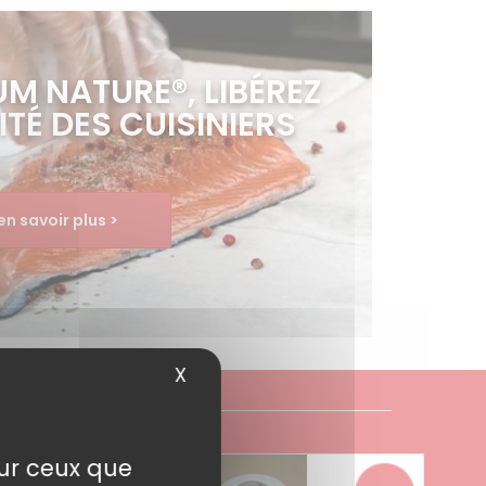
UM NATURE®, LIBÉREZ
ITÉ DES CUISINIERS
en savoir plus >
X
Masquer le bandeau des cook
sur ceux que