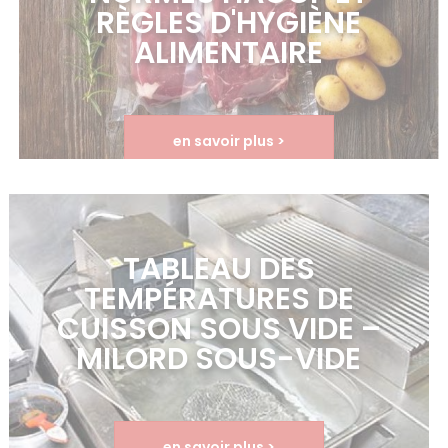
RÈGLES D'HYGIÈNE
ALIMENTAIRE
en savoir plus >
TABLEAU DES
TEMPÉRATURES DE
CUISSON SOUS VIDE –
MILORD SOUS-VIDE
en savoir plus >