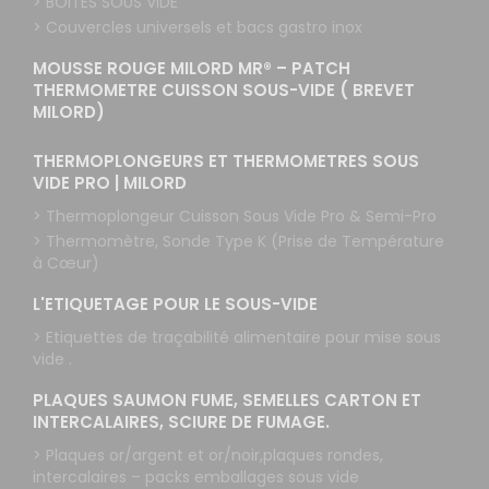
> BOITES SOUS VIDE
> Couvercles universels et bacs gastro inox
MOUSSE ROUGE MILORD MR® – PATCH
THERMOMETRE CUISSON SOUS-VIDE ( BREVET
MILORD)
THERMOPLONGEURS ET THERMOMETRES SOUS
VIDE PRO | MILORD
> Thermoplongeur Cuisson Sous Vide Pro & Semi-Pro
> Thermomètre, Sonde Type K (Prise de Température
à Cœur)
L'ETIQUETAGE POUR LE SOUS-VIDE
> Etiquettes de traçabilité alimentaire pour mise sous
vide .
PLAQUES SAUMON FUME, SEMELLES CARTON ET
INTERCALAIRES, SCIURE DE FUMAGE.
> Plaques or/argent et or/noir,plaques rondes,
intercalaires – packs emballages sous vide