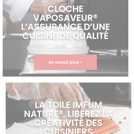
CLOCHE
VAPOSAVEUR®
L’ASSURANCE D’UNE
CUISINE DE QUALITÉ
en savoir plus >
LA TOILE IMFUM
NATURE®, LIBÉREZ LA
CRÉATIVITÉ DES
CUISINIERS