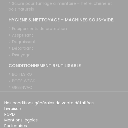
> Sciure pour fumage alimentaire – hêtre, chêne et
bois naturels
HYGIENE & NETTOYAGE – MACHINES SOUS-VIDE.
> Equipements de protection
> Aseptisant
> Dégraissant
> Détartrant
> Essuyage
CONDITIONNEMENT REUTILISABLE
> BOITES RG
> POTS WECK
> GREENVAC
Nos conditions générales de vente détaillées
Livraison
RGPD
Mentions légales
Partenaires