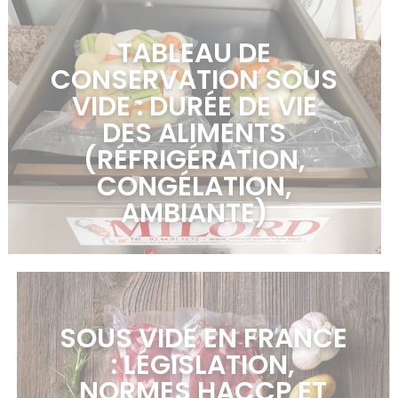
TABLEAU DE
CONSERVATION SOUS
VIDE : DURÉE DE VIE
DES ALIMENTS
(RÉFRIGÉRATION,
CONGÉLATION,
AMBIANTE)
en savoir plus >
SOUS VIDE EN FRANCE
: LÉGISLATION,
NORMES HACCP ET