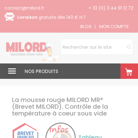
Panneau de gestion des cookies
contact@milord.fr
+ 33 (0) 3 44 91 12 72
Livraison
gratuite dès 140 € H.T
BLOG
|
MON COMPTE
NOS PRODUITS
La mousse rouge MILORD MR®
(Brevet MILORD). Contrôle de la
température à coeur sous vide
Tableau